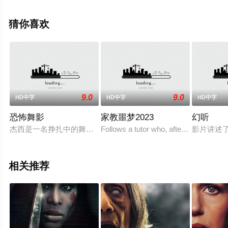
看高清未删减完整版电影大全就上飘花影院，更多相关信
息可移步至豆瓣电影、电视猫或剧情网等平台了解。
猜你喜欢
。
9.0
9.0
HD中字
HD中字
HD中字
恐怖舞影
家教噩梦2023
幻听
杰西是一名挣扎中的舞蹈演员，她想在音乐剧《美杜莎》中获得
Follows a tutor who, after being assig
影片讲述
相关推荐