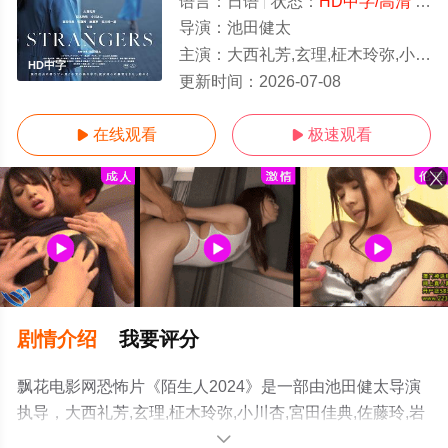
语言：
日语
状态：
HD中字/高清
- 免费在线观看
导演：
池田健太
主演：
大西礼芳,玄理,柾木玲弥,小川杏,宮田佳典,佐藤玲,岩濑亮,谷川昭一朗
HD中字
更新时间：
2026-07-08
在线观看
极速观看


剧情介绍
我要评分
飘花电影网恐怖片《陌生人2024》是一部由池田健太导演
执导，大西礼芳,玄理,柾木玲弥,小川杏,宮田佳典,佐藤玲,岩
濑亮,谷川昭一朗等演员精彩演绎的日本电影，手机免费观
