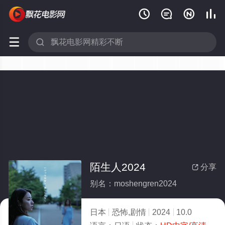






陌生人2024
分享

别名：moshengren2024
日本
恐怖,剧情
2024
10.0