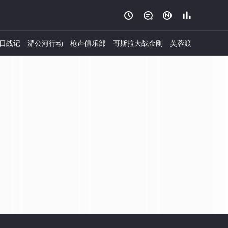




日战记
湄公河行动
枪声俱乐部
哥斯拉大战金刚
芙蓉渡