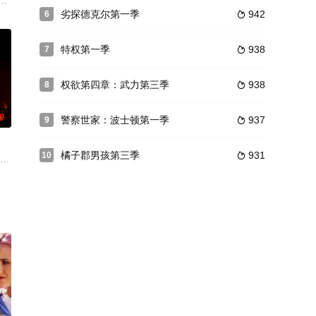
里夏·艾莉森 Patricia Allis
谋杀悬疑剧。
劣探德克尔第一季
942
6

特权第一季
938
7

权欲第四章：武力第三季
938
8

0
警察世家：波士顿第一季
937
9

橘子郡男孩第三季
931
10

名所
在剧中扮演迈阿密海滩上一家新开张的豪华饭店（Miramar Playa）的主要投资人Ike