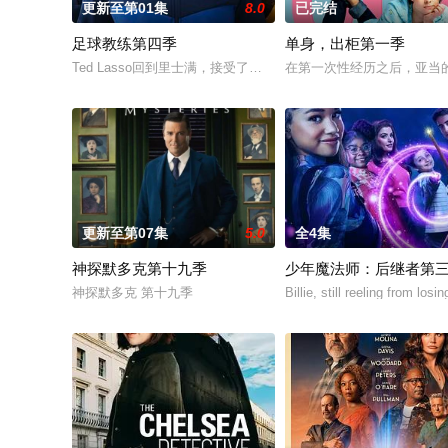
更新至第01集
8.0
已完结
足球教练第四季
单身，出柜第一季
Ted Lasso回到里士满，接受了他迄今为止最大的挑战：执教一
在第一次性经历之后，亚当
更新至第07集
5.0
全4集
神探默多克第十九季
少年魔法师：后继者第
神探默多克 第十九季
Billie, still reeling from los