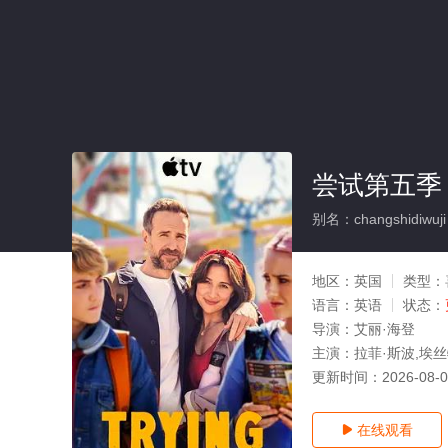
尝试第五季
别名：changshidiwuji
地区：
英国
类型：
语言：
英语
状态：
导演：
艾丽·海登
主演：
拉菲·斯波,埃丝
更新时间：
2026-08-
在线观看
