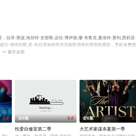
菲·斯波,埃丝特·史密斯,达伦·博伊德,珊·布鲁克,夏洛特·莱利,西莉亚
罗,丹妮尔·维塔利斯,莉·布拉泽海德等演员精彩演绎的英国电视剧，手机免费
展开全部
可移步至豆瓣电视剧、电视猫或剧情网等平台了解。

5.0
全8集
5.0
全6集
3.
性爱自修室第二季
大艺术家谋杀案第一季