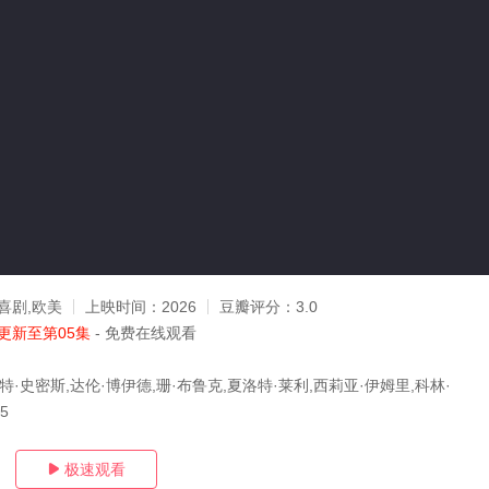
喜剧,欧美
上映时间：
2026
豆瓣评分：
3.0
更新至第05集
- 免费在线观看
特·史密斯,达伦·博伊德,珊·布鲁克,夏洛特·莱利,西莉亚·伊姆里,科林·
05
极速观看
