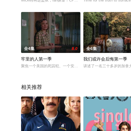
Mickey再进监狱，Ian探望！CP党已被玩坏。Lip还在乱搞，V
Time for the truth to surfac
全4集
8.0
全6集
牢里的人第一季
我们或许会后悔第一季
聚焦一个美国的死囚犯、一个安静的英国小镇上的牧师，以及一
讲述了一名三十多岁的加拿
相关推荐