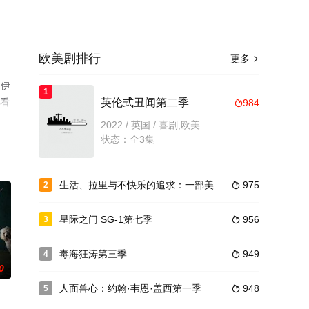
欧美剧排行
更多

·伊
1
观看
英伦式丑闻第二季
984

2022 / 英国 / 喜剧,欧美
状态：全3集
生活、拉里与不快乐的追求：一部美国史第一季
975
2

星际之门 SG-1第七季
956
3

毒海狂涛第三季
949
4

0
人面兽心：约翰·韦恩·盖西第一季
948
5
