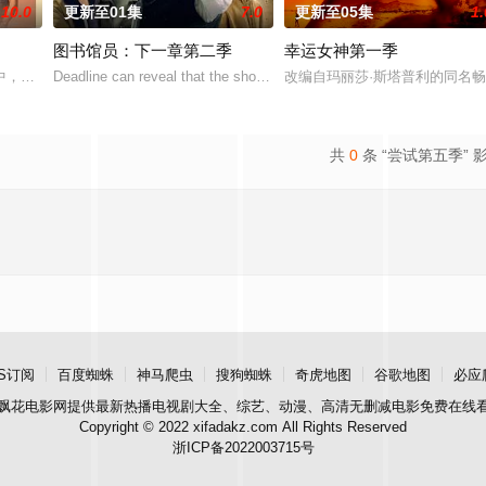
10.0
更新至01集
7.0
更新至05集
1.
图书馆员：下一章第二季
幸运女神第一季
中，坐落着风景如画的退休镇，小镇致力于为居民提供毕生难忘的美好时光。然
Deadline can reveal that the show has also been handed a two-seas
改编自玛丽莎·斯塔普利的同名畅
共
0
条 “尝试第五季” 
S订阅
百度蜘蛛
神马爬虫
搜狗蜘蛛
奇虎地图
谷歌地图
必应
飘花电影网
提供最新热播电视剧大全、综艺、动漫、高清无删减电影免费在线
Copyright © 2022 xifadakz.com All Rights Reserved
浙ICP备2022003715号