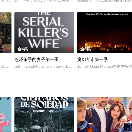
为啥抱老爹大腿，Debbie到底怀孕没，大姐混乱的感情会怎样？
e. Blood & Water returns 24 Septe
这一季中，欧提思（阿萨·巴特菲尔德 Asa Butterfield 饰）和名为欧拉（帕特
被描述为一部发生在19世纪末的
2.0
全4集
2.0
全8集
4.
连环杀手的妻子第一季
魔幻都市第一季
位被困在地窖中的数学老师，他们以最出乎意料的方式越过小径。图齐将饰演剧
大四肢瘫痪患者搬到伦敦的故事。
Set in an idyllic English town, Beth Fairchild has prepared a sur
Jeffrey Dean Morgan