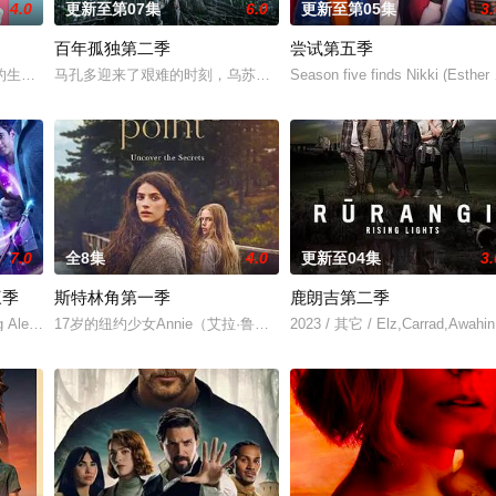
4.0
更新至第07集
6.0
更新至第05集
3.
百年孤独第二季
尝试第五季
支乙级联赛的女子足球队。在这一季里，Ted和球队学着“先做了再说”
的生活永远地改变了。在平衡工作、艺术爱好以及新恋情的同时，他学会了如何
马孔多迎来了艰难的时刻，乌苏拉·伊瓜兰的诅咒成真，和平越来越难
Season five finds Nikki (Esther
7.0
全8集
4.0
更新至04集
3.
三季
斯特林角第一季
鹿朗吉第二季
ing Alex at the end of Season 2, di
17岁的纽约少女Annie（艾拉·鲁宾 饰）和双胞胎哥哥由养父抚养
2023 / 其它 / Elz,Carrad,Awa