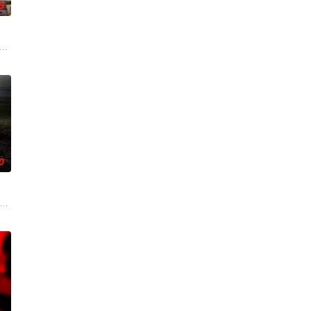
0
走出封闭的单身生活。在如此迅速的成长
维持……该剧改编自诺贝尔文学奖得主加西亚·马尔克斯的同名小说。
 Smith) and Jason (Rafe Spall) dea
0
长大。她无意中继承了神秘外祖父在加拿大的一座岛屿。于是她前往加拿
hina,Rose,Ashby,科恩·霍洛维,Liam,Coleman