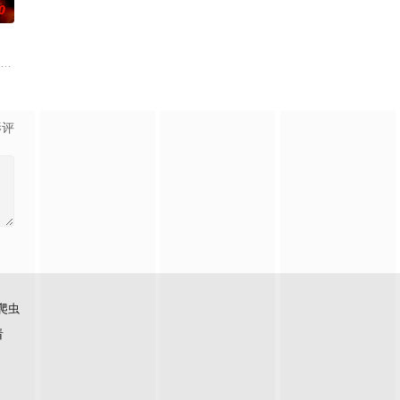
0
而，对于新来的山姆·库珀而言，这天堂
销小说，讲述专业骗子“幸运儿”露西（安雅·泰勒-乔伊 饰）在一次数百万美元
影评
爬虫
看