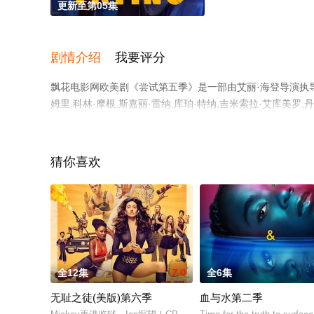
更新至第05集
剧情介绍
我要评分
飘花电影网欧美剧《尝试第五季》是一部由艾丽·海登导演执导，拉
姆里,科林·摩根,斯嘉丽·雷纳,库珀·特纳,吉米索拉·艾库美
高清未删减完整版电视剧全集就上飘花影院，更多相关信息
猜你喜欢
。
全12集
7.0
全6集
无耻之徒(美版)第六季
血与水第二季