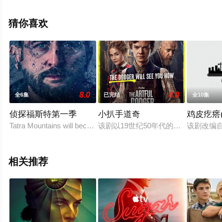
手机免费观看高清未删减完整版电视剧全集就上飘花影
院，更多相关信息可移步至豆瓣电视剧、电视猫或剧情网
猜你喜欢
等平台了解。
。
8.0
4.0
全6集
已完结
全10集
侦探福斯特第一季
小扒手道奇
鸡皮疙瘩
Tatra Mountains will become an arena of brutal murder. The invest
该剧以19世纪50年代的澳大利亚为
该剧改编
相关推荐