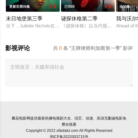
7.0
7.0
更新至第06集
已完结
全10集
末日地堡第三季
谜探休格第二季
我与沃尔
当下，Juliette Nichols在被迫接受“净化”后幸存下来，
《谜探休格》以当代视角重新演绎了
Ahead of t
影视评论
共
0
条 “王牌律师利加斯第一季” 影评
飘花电影网
提供最新热播电视剧大全、综艺、动漫、高清无删减电影免
费在线看
Copyright © 2022 xifadakz.com All Rights Reserved
浙ICP备2022003715号