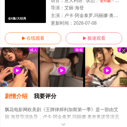
语言：
意大利语
状态：
全6集
- 免费在线观看
导演：
艾丽·海登
主演：
卢卡·阿金泰罗,玛丽娜·奥奇奥诺
全6集/大结局
更新时间：
2026-07-08
在线观看
极速观看


剧情介绍
我要评分
飘花电影网欧美剧《王牌律师利加斯第一季》是一部由艾
丽·海登导演执导，卢卡·阿金泰罗,玛丽娜·奥奇奥诺等演员
精彩演绎的意大利电视剧，大结局剧情已揭晓（全6集），
