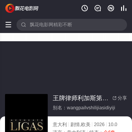






王牌律师利加斯第一季(全集)
分享

别名：wangpailvshilijiasidiyiji
意大利
剧情,欧美
2026
10.0