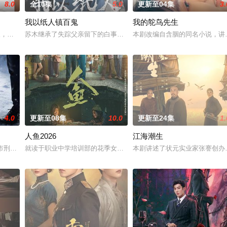
8.0
全10集
5.0
更新至04集
3.
我以纸人镇百鬼
我的鸵鸟先生
强强联手，携手霍仙姑（陈瑶 饰）与九门诸人共赴冒险奇局。一桩401部队
轻人，在沿海小城南安相遇相知，他们决心各展所长创办旅行社。他们以当地的特
苏木继承了失踪父亲留下的白事馆，本想低调扎纸维生，却因一具流
本剧改编自含胭的同名小说，讲
4.0
更新至08集
10.0
更新至24集
1.
人鱼2026
江海潮生
女奚圆（姜贞羽 饰）因意外踏入玄机界，继而卷入虎云国内乱的漩涡，身陷重
河市刑侦支队在无普及监控、无DNA鉴定技术的支持下，通过摸排、勘查等传统
就读于职业中学培训部的花季女生苏琳（黄杨钿甜 饰），虽自小被父
本剧讲述了状元实业家张謇创办