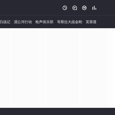




日战记
湄公河行动
枪声俱乐部
哥斯拉大战金刚
芙蓉渡