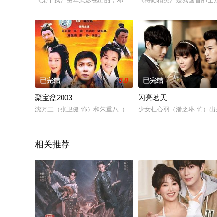
《柒个我》由华策影视出品，邓科执导，张一山、蔡文静主演。
《特勤精英》是我国首部全
已完结
5.0
已完结
聚宝盆2003
闪亮茗天
沈万三（张卫健 饰）和朱重八（高强 饰）本是两个流落街头的
少女杜心羽（潘之琳 饰）
相关推荐