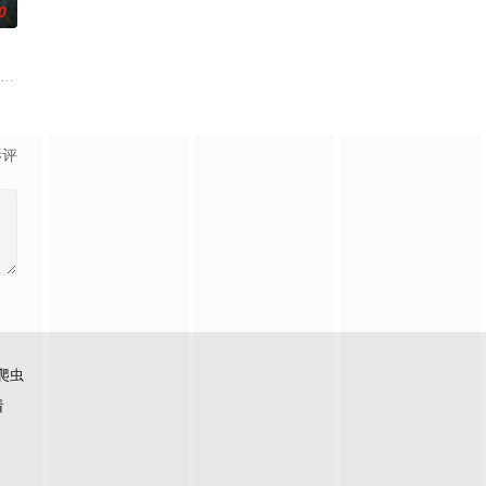
0
还
无用之人”；共享同一具躯体的人格
帅许又安与昆曲名伶荣筱楠推向不死不休的对立绝境。而他们不知，对方正是自
市 海南越酷文化传媒有限公司
影评
爬虫
看