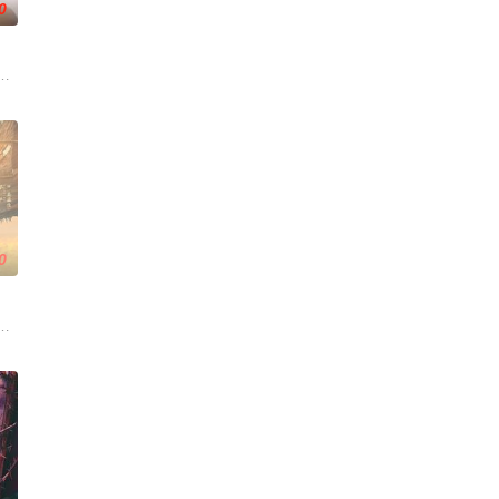
0
色人文与美食为引，用真诚与创意打动
血的新娘纸人卷入了一场跨越十年的惊天阴谋。这纸人身上，竟贴着父亲消失前
述了邻家女孩庞倩（苏晓彤 饰）与童年时因一场意外落下身体残缺的少年顾铭
0
重
刑侦手段，接连破获数起重案要案的艰
母忽视，在艰苦环境中长大，但她始终刻苦学习，憧憬未来。为此，苏琳苦练
大生企业，实业报国的故事。甲午战争后，国家蒙羞，张謇虽高中状元，却渴