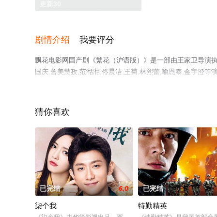
更新30
剧情介绍
我要评分
飘花电影网国产剧《繁花（沪语版）》是一部由王家卫导演执导，胡
国庆,曾美慧孜,范湉湉,佟晨洁,王菊,林熙蕾,喻恩泰,金宇
飘花影院，更多相关信息可移步至豆瓣电视剧、电视猫或剧
猜你喜欢
。
已完结
6.0
已完结
柒个我
特勤精英