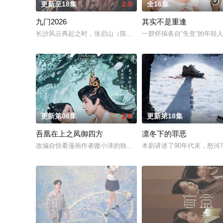
更新至18集
2.0
全16集
九门2026
其实不是重逢
长沙风云再起之时，张启山（陈伟霆 饰）与吴老狗（曾舜晞 饰）
一群怀揣各自“失意”的年
更新第06集
2.0
更新第18集
吾凰在上之凤御四方
凛冬下的罪恶
改编自快看漫画作者嗷小泽的独家连载漫画《吾凰在上》。现代少
本剧讲述了90年代末，怒