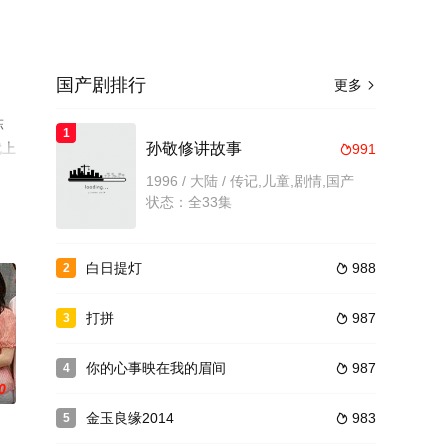
国产剧排行
更多

陈
1
就上
孙敬修讲故事
991

1996 / 大陆 / 传记,儿童,剧情,国产
状态：全33集
白日提灯
988
2

打拼
987
3

你的心事映在我的眉间
987
4

0
金玉良缘2014
983
5
