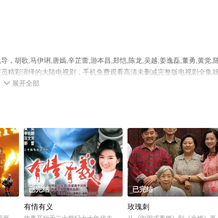
歌,马伊琍,唐嫣,辛芷蕾,游本昌,郑恺,陈龙,吴越,姜逸磊,董勇,黄觉,
澄等演员精彩演绎的大陆电视剧，手机免费观看高清未删减完整版电视剧全集
展开全部
情网等平台了解。

3.0
已完结
3.0
已完结
6.
有情有义
玫瑰刺