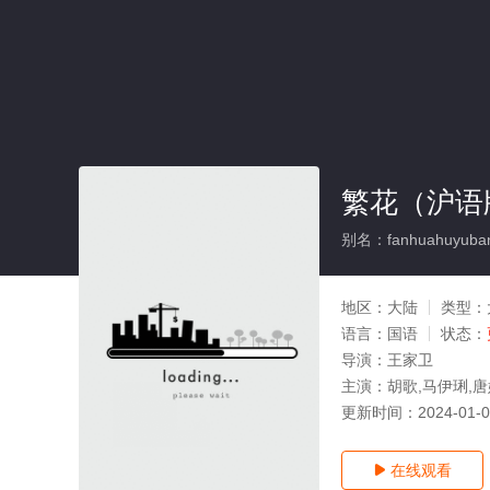
繁花（沪语
别名：fanhuahuyuba
地区：
大陆
类型：
语言：
国语
状态：
导演：
王家卫
主演：
胡歌,马伊琍,唐
更新时间：
2024-01-
在线观看
