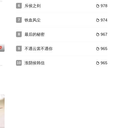
见的
），立志加入消防精英部队飞豹队，成为
坡，在那里，一位名叫钟睛的千金小姐深深的被何俊迷住了，在她百般勾引屡屡
到《马文的战争》，都市家庭情感剧连续掀起热潮，已成为各电视台当之无愧
斥侯之剑
978
6

铁血风尘
974
7

最后的秘密
967
8

0
不遇云裳不遇你
965
9

淮阴侯韩信
965
10

送外卖的途中遇到了玩世不恭的大少爷唐
虽几逃劫难，却终落入匪手。经匪首李有粮兄妹搭救,范仲淹终于到任。青州
风云人物,除了学业成绩一直是校园榜首外,也是学校篮球校队的队长,篮球玩的