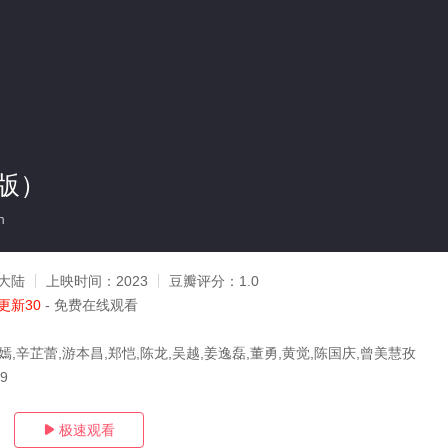
版）
n
大陆
上映时间：
2023
豆瓣评分：
1.0
更新30
- 免费在线观看
嫣,辛芷蕾,游本昌,郑恺,陈龙,吴越,姜逸磊,董勇,黄觉,陈国庆,曾美慧孜
09
极速观看
