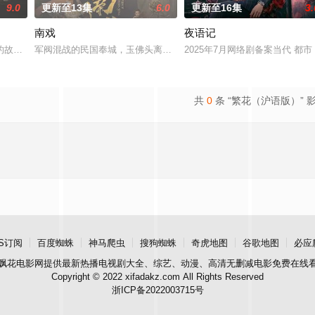
9.0
更新至13集
6.0
更新至16集
3.
南戏
夜语记
“江逾白，我喜欢你，哲学和生物学意义上的喜欢。”那个夜晚，他脸颊微热，
故事——用一场精心策划的“夏令营”完成复仇的受害者；临终前与遗憾和解的“
军阀混战的民国奉城，玉佛头离奇失窃，戏班主横尸戏台，将冷血少
2025年7月网络剧备案当代 都
共
0
条 “繁花（沪语版）” 
S订阅
百度蜘蛛
神马爬虫
搜狗蜘蛛
奇虎地图
谷歌地图
必应
飘花电影网
提供最新热播电视剧大全、综艺、动漫、高清无删减电影免费在线
Copyright © 2022 xifadakz.com All Rights Reserved
浙ICP备2022003715号