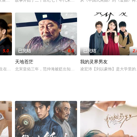
讲述沈氏集团的继承者沈亦臻，因为某段缺失的童年记忆患上多重人格障碍，罕
景展示消防员真实生活的青春热血电视剧。故事讲述了义务兵林毅（张丹峰 饰
故事开始于二十世纪七十年代末期，香港商人何俊带着妻儿远赴新加
从《中国式离婚》到《金婚》再
5.0
已完结
6.0
已完结
2.
天地苍茫
我的灵界男友
乞儿，一日二人遇见了一个叫做刘伯温（许还山 饰）的人，二人的命运乃至历史
出生在贫困的家庭之中，靠着送外卖维持生计补贴家用。一次偶然中，杜心羽在
北宋皇佑三年，范仲淹被贬出知青州。范之政敌半路设伏欲害范仲淹，
凌宏沛【刘以豪饰】是大学里的