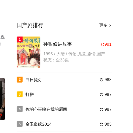
国产剧排行
更多

电视
1
电
孙敬修讲故事
991

1996 / 大陆 / 传记,儿童,剧情,国产
状态：全33集
白日提灯
988
2

打拼
987
3

你的心事映在我的眉间
987
4

0
金玉良缘2014
983
5
