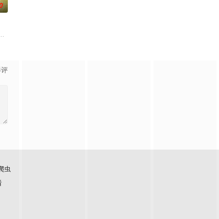
0
面口
的喜欢。”那个夜晚，他脸颊微热，还
争后，国家蒙羞，张謇虽高中状元，却渴望寻求强国之路。他毅然弃政从商，殚
总台农业农村节目中心联合中共郁南县委、郁南县人民政府共同拍摄的20集乡
影评
爬虫
看