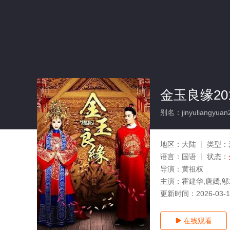
金玉良缘201
别名：jinyuliangyuan
地区：
大陆
类型：
语言：
国语
状态：
导演：
黄祖权
主演：
霍建华,唐嫣,邬
更新时间：
2026-03-
在线观看
