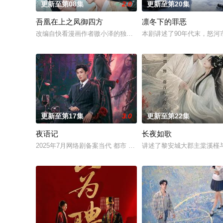
更新至第08集
2.0
更新至第20集
吾凰在上之凤御四方
凛冬下的罪恶
改编自快看漫画作者嗷小泽的独家连载漫画《吾凰在上》。现代少
本剧讲述了90年代末，怒
更新至第17集
3.0
更新至第22集
夜语记
长夜如歌
2025年7月网络剧备案当代 都市 海南越酷文化传媒有限公司
讲述了黎安城大郡主棠溪槿