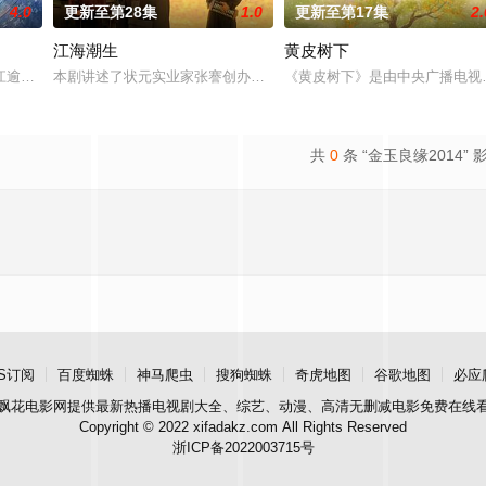
4.0
更新至第28集
1.0
更新至第17集
2.
江海潮生
黄皮树下
进士科三元及第入翰林院的奇女子。十年前的她被他从死人堆里救出来，蓬头垢
江逾白长大以后，林知夏忽然对他说：“江逾白，我喜欢你，哲学和生物学意义上
本剧讲述了状元实业家张謇创办大生企业，实业报国的故事。甲午战
《黄皮树下》是由中央广播电视
共
0
条 “金玉良缘2014” 
S订阅
百度蜘蛛
神马爬虫
搜狗蜘蛛
奇虎地图
谷歌地图
必应
飘花电影网
提供最新热播电视剧大全、综艺、动漫、高清无删减电影免费在线
Copyright © 2022 xifadakz.com All Rights Reserved
浙ICP备2022003715号