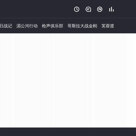




日战记
湄公河行动
枪声俱乐部
哥斯拉大战金刚
芙蓉渡