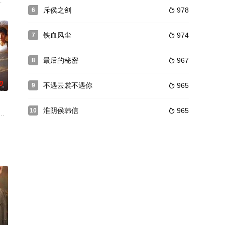
老
极具厨艺天赋的厨娘苏小仙在一次采集食材途中误入皇家猎场，误打误撞成了三
武汉发现一本1938年的神秘日记，开启对武汉保卫战的历史探寻。通过日记线索
斥侯之剑
978
6

铁血风尘
974
7

最后的秘密
967
8

0
不遇云裳不遇你
965
9

淮阴侯韩信
965
10

不
沈玉清怀上姐夫的孩子，使得她与疯娘处
活，然而，长大后，养尊处优的千金小姐却偏偏爱上了家境平凡的张扬（奇道
塔娜执导的温情励志大戏《葵花进城》，讲述一个朴实善良的农村女孩“葵花”