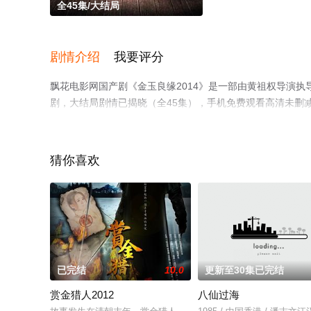
全45集/大结局
剧情介绍
我要评分
飘花电影网国产剧《金玉良缘2014》是一部由黄祖权导演执导
剧，大结局剧情已揭晓（全45集），手机免费观看高清未删
视猫或剧情网等平台了解。
猜你喜欢
。
已完结
10.0
更新至30集已完结
赏金猎人2012
八仙过海