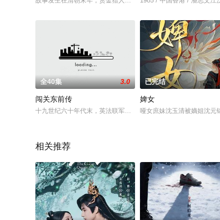
故事发生在清朝末年，赏金猎人聘远（钱泳辰 饰）奉命调查白家
1985 / 中国香港 / 潘志
全40集
3.0
已完结
闯关东前传
婢女
十九世纪六十年代末，英法联军侵占胶东，乡勇管大田率众反抗遭
哑女庶妹沈玉清被嫡姐沈元
相关推荐