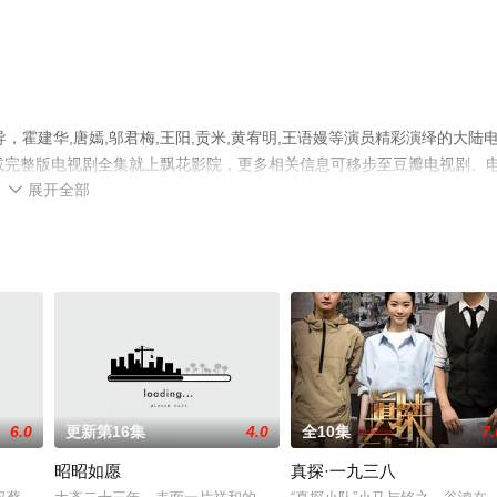
，霍建华,唐嫣,邬君梅,王阳,贡米,黄宥明,王语嫚等演员精彩演绎的大陆
减完整版电视剧全集就上飘花影院，更多相关信息可移步至豆瓣电视剧、
展开全部

6.0
更新第16集
4.0
全10集
7.
昭昭如愿
真探·一九三八