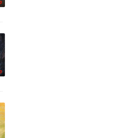
0
重
刑侦手段，接连破获数起重案要案的艰
复仇的受害者；临终前与遗憾和解的“无用之人”；共享同一具躯体的人格
奇失窃，戏班主横尸戏台，将冷血少帅许又安与昆曲名伶荣筱楠推向不死不休
0
的爱情故事。通过剧中主人公在成长的道
的阴阳宅，江淮被掳走配“阴婚”。他与女探长穆英搭档，侦破阎王娶亲、
霆 饰）与吴老狗（曾舜晞 饰）强强联手，携手霍仙姑（陈瑶 饰）与九门诸人