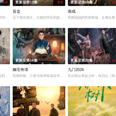
4.0
更新至第13集
9.0
更新至第14集
6.
盲盒
南戏
女奚圆（姜贞羽 饰）因意外踏入玄机界，继而卷入虎云国内乱的漩涡，身陷重
河市刑侦支队在无普及监控、无DNA鉴定技术的支持下，通过摸排、勘查等传统
五个相互独立，又彼此呼应的故事——用一场精心策划的“夏令营”完成
军阀混战的民国奉城，玉佛头离
8.0
更新至第16集
9.0
更新至第20集
2.
幽宅奇谭
九门2026
与烈云峥之间曲折动人的情感，以及他们在复杂局势中坚守初心、勇敢面对困难
民国时期，江淮与迅哥组成说书班子，偶遇“白天人住屋，晚上鬼占房”
长沙风云再起之时，张启山（陈伟