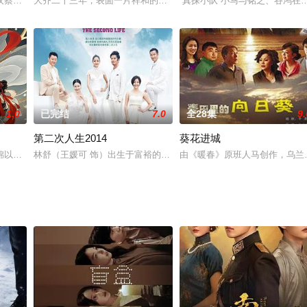
老爷被害之案，随着时间的推移，种种线索纷纷浮出水面，聘远惊讶的发现，白
文江汉蔡国庆阮佩珍
大齐二十三年，表面一片祥和的齐国国都，实则暗潮涌动。庶民出身
“真探小队”小马与铭之、谷鸿在
1.0
已完结
7.0
全28集
9.
第二次人生2014
葵花进城
镇压。多年后，儿子管粮（于小伟 饰）管水（赵毅 饰）长大成人，替父报仇
锦以疯娘性命为要挟，被迫替婚前失贞的嫡姐与摄政王姐夫洞房，但天意弄人，
林舒（王媛可 饰）出生于富裕的家庭，从小就过着衣食无忧的幸福生
由《暖春》原班人马创作，乌兰