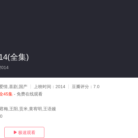
4(全集)
2014
爱情,喜剧,国产
上映时间：
2014
豆瓣评分：
7.0
全45集
- 免费在线观看
君梅,王阳,贡米,黄宥明,王语嫚
10
极速观看
