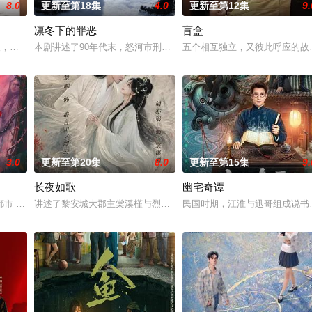
8.0
更新至第18集
4.0
更新至第12集
9.
凛冬下的罪恶
盲盒
女奚圆（姜贞羽 饰）因意外踏入玄机界，继而卷入虎云国内乱的漩涡，身陷重
轻人，在沿海小城南安相遇相知，他们决心各展所长创办旅行社。他们以当地的特
本剧讲述了90年代末，怒河市刑侦支队在无普及监控、无DNA鉴定
五个相互独立，又彼此呼应的故
3.0
更新至第20集
8.0
更新至第15集
9.
长夜如歌
幽宅奇谭
血少帅许又安与昆曲名伶荣筱楠推向不死不休的对立绝境。而他们不知，对方正
 都市 海南越酷文化传媒有限公司
讲述了黎安城大郡主棠溪槿与烈云峥之间曲折动人的情感，以及他们
民国时期，江淮与迅哥组成说书