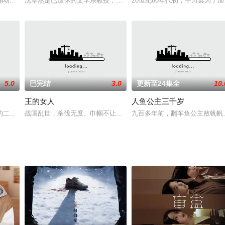
邮轮爆炸事故毁掉了一切，他的妻子谢佳欣（林心如 饰）亦丧生于车祸之中。
涌动的正邪对决！在复杂人性极限拉扯的背后究竟隐藏着什么？
沈卓然是已退休的文学系教授，儿女双全、三代同堂，发妻去世后他
20世纪80年代初，平川县为了
5.0
已完结
3.0
更新至24集全
10.
王的女人
人鱼公主三千岁
高海薇一见钟情，并为了爱情参军投身抗战，用相机记录着抗战一步步走向胜利。
的二十集电视连续剧讲述的是：为了救助得了肾病的妹妹陆雪婷，哥哥陆天野忍
战国乱世，杀伐无度。巾帼不让须眉的吕乐（陈乔恩 饰）决心寻找一
九百多年前，翻车鱼公主敖帆帆