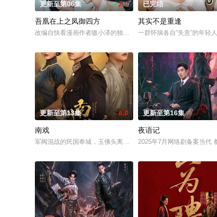
更新至第06集
2.0
已完结
吾凰在上之凤御四方
其实不是重逢
改编自快看漫画作者嗷小泽的独家连载漫画《吾凰在上》。现代少
一群怀揣各自“失意”的年
更新至第13集
6.0
更新至第16集
南戏
夜语记
军阀混战的民国奉城，玉佛头离奇失窃，戏班主横尸戏台，将冷
2025年7月网络剧备案当代