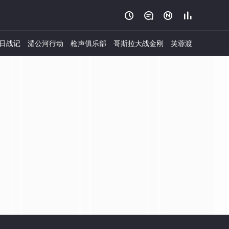




日战记
湄公河行动
枪声俱乐部
哥斯拉大战金刚
芙蓉渡