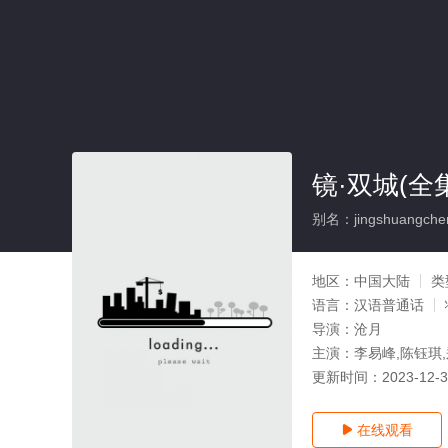
镜·双城(全
别名：jingshuangche
地区：
中国大陆
类
语言：
汉语普通话
导演：
沧月
主演：
李易峰,陈钰琪,
更新时间：
2023-12-
在线观看
