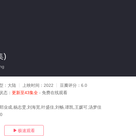
集)
ng
型：
大陆
上映时间：
2022
豆瓣评分：
6.0
状态：
更新至43集全
- 免费在线观看
郑业成,杨志雯,刘海宽,叶盛佳,刘畅,谭凯,王媛可,汤梦佳
30
极速观看
