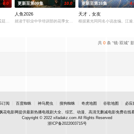
6.0
更新至第09集
10.0
更新至第16集
4.
人鱼2026
天才，女友
强强联手，携手霍仙姑（陈瑶 饰）与九门诸人共赴冒险奇局。一桩401部队
孟廷辉，大平王朝有史以来个以女子进士科三元及第入翰林院的奇女子。十年前
就读于职业中学培训部的花季女生苏琳（黄杨钿甜 饰），虽自小被父
根据素光同同名小说改编。江逾
共
0
条 “镜·双城” 
S订阅
百度蜘蛛
神马爬虫
搜狗蜘蛛
奇虎地图
谷歌地图
必应
飘花电影网
提供最新热播电视剧大全、综艺、动漫、高清无删减电影免费在线
Copyright © 2022 xifadakz.com All Rights Reserved
浙ICP备2022003715号