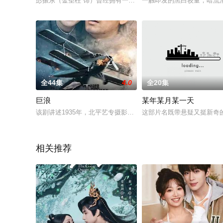
彭振东（金圣柱 饰）曾经拥有一个十分美满的家庭，然而，一场
一触即发的黑白较量，暗流
全44集
4.0
全20集
巨浪
某年某月某一天
该剧讲述1935年，北平艺专摄影科学生吴大中对投身地下党的
这部片名既带悬疑又挺新奇
相关推荐