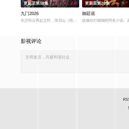
更新至第18集
2.0
更新至第20集
九门2026
御廷谣
长沙风云再起之时，张启山（陈伟霆 饰）与吴老狗（曾舜晞 饰）
改编自行烟烟的同名小说。
影视评论
RS