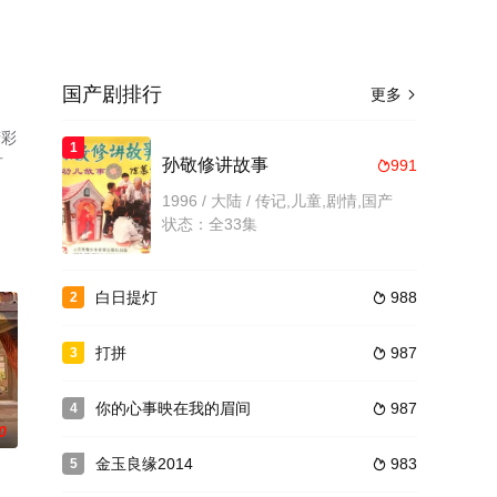
国产剧排行
更多

精彩
1
可
孙敬修讲故事
991

1996 / 大陆 / 传记,儿童,剧情,国产
状态：全33集
白日提灯
988
2

打拼
987
3

你的心事映在我的眉间
987
4

0
金玉良缘2014
983
5
