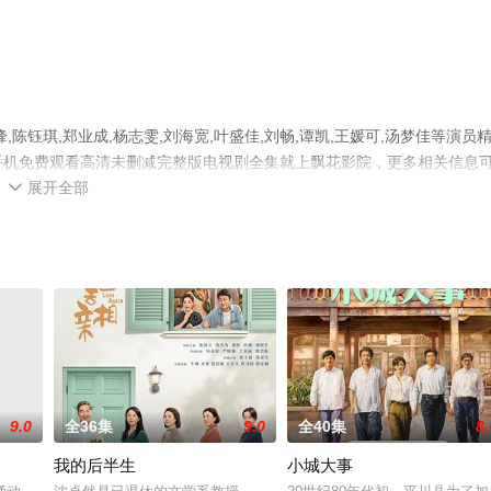
钰琪,郑业成,杨志雯,刘海宽,叶盛佳,刘畅,谭凯,王媛可,汤梦佳等演员
，手机免费观看高清未删减完整版电视剧全集就上飘花影院，更多相关信息
展开全部

9.0
全36集
9.0
全40集
8.
我的后半生
小城大事