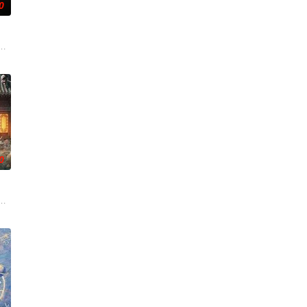
0
重
色人文与美食为引，用真诚与创意打动
技术的支持下，通过摸排、勘查等传统刑侦手段，接连破获数起重案要案的艰
事——用一场精心策划的“夏令营”完成复仇的受害者；临终前与遗憾和解的“无
0
是自
在复杂局势中坚守初心、勇敢面对困难的爱情故事。通过剧中主人公在成长的道
班子，偶遇“白天人住屋，晚上鬼占房”的阴阳宅，江淮被掳走配“阴婚”。他与