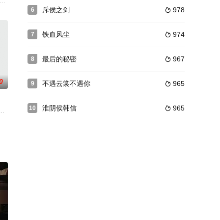
彭
在老友的鼓励下开启了相亲之旅。他先后遇到了四位相亲对象。善解人意的护士
加快发展，决定设立“月海镇”。李秋萍与郑德诚两名能力及个性突出的干部，秉着
斥侯之剑
978
6

铁血风尘
974
7

最后的秘密
967
8

0
不遇云裳不遇你
965
9

淮阴侯韩信
965
10

痛脱下军装到地方当了一名保安部经理。
位英雄依傍，而恐武豪爽的云狂（明道 饰）无疑成为令她倾心的英雄。薛国
被书生霍云深所救，决心在霍云深25岁时以身相许，奇怪的是，霍云深的每一世