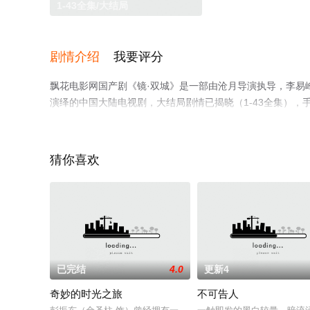
1-43全集/大结局
剧情介绍
我要评分
飘花电影网国产剧《镜·双城》是一部由沧月导演执导，李易峰,陈
演绎的中国大陆电视剧，大结局剧情已揭晓（1-43全集）
移步至豆瓣电视剧、电视猫或剧情网等平台了解。
猜你喜欢
。
已完结
4.0
更新4
奇妙的时光之旅
不可告人