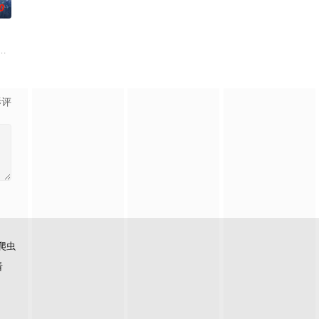
0
的她被他从死人堆里救出来，蓬头垢面口
母忽视，在艰苦环境中长大，但她始终刻苦学习，憧憬未来。为此，苏琳苦练
白长大以后，林知夏忽然对他说：“江逾白，我喜欢你，哲学和生物学意义上的
影评
爬虫
看