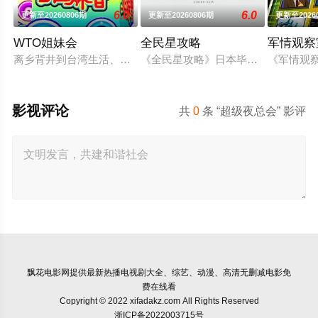
6.0
6.0
更新至20260806期
更新至20260806期
更新至2026
WTO姐妹会
全民星攻略
军情观察
离乡背井到台湾生活、读书，每个台湾新住民难免会因为文化差
《全民星攻略》日本毕业典礼向学长
《军情观
影视评论
共
0
条 “超级夜总会” 影评
飘花电影网
提供最新热播电视剧大全、综艺、动漫、高清无删减电影免
费在线看
Copyright © 2022 xifadakz.com All Rights Reserved
浙ICP备2022003715号