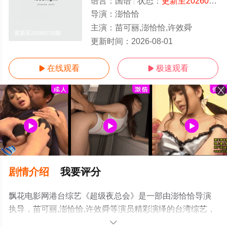
语言：
国语
状态：
更新至20260718期
导演：
澎恰恰
主演：
苗可丽,澎恰恰,许效舜
更新至20260718期
更新时间：
2026-08-01
在线观看
极速观看


剧情介绍
我要评分
飘花电影网港台综艺《超级夜总会》是一部由澎恰恰导演
执导，苗可丽,澎恰恰,许效舜等演员精彩演绎的台湾综艺，
手机免费观看高清未删减完整版综艺节目就上飘花影院，
