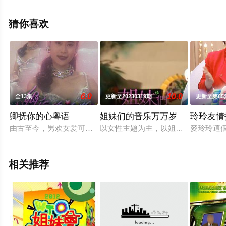
更多相关信息可移步至豆瓣综艺、电视猫或剧情网等平台
了解。
猜你喜欢
。
6.0
10.0
全13集
更新至20230319期
更新至第65
卿抚你的心粤语
姐妹们的音乐万万岁
玲玲友情
由古至今，男欢女爱可以说是一门奥妙而难于启齿的学问。节目
以女性主题为主，以姐妹为引，共同
麥玲玲這
相关推荐