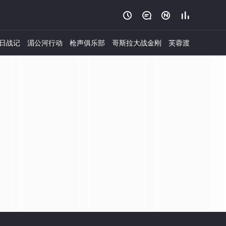




日战记
湄公河行动
枪声俱乐部
哥斯拉大战金刚
芙蓉渡