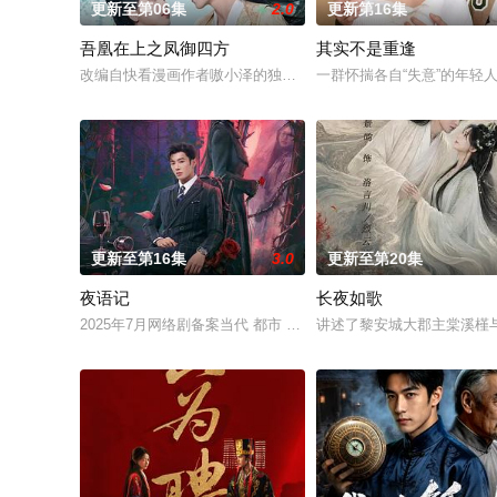
更新至第06集
2.0
更新第16集
吾凰在上之凤御四方
其实不是重逢
改编自快看漫画作者嗷小泽的独家连载漫画《吾凰在上》。现代少
一群怀揣各自“失意”的年
更新至第16集
3.0
更新至第20集
夜语记
长夜如歌
2025年7月网络剧备案当代 都市 海南越酷文化传媒有限公司
讲述了黎安城大郡主棠溪槿