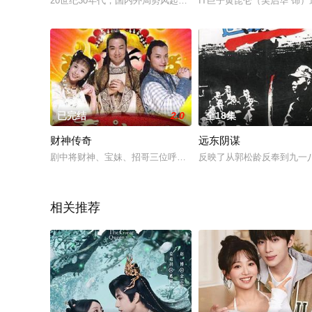
20世纪30年代，国内外局势风起云涌，动荡不安。作为重要通
IT巨子黄昆仑（吴启华 
已完结
2.0
全18集
财神传奇
远东阴谋
剧中将财神、宝妹、招哥三位呼唤金银的神仙在人间的经历、演绎
反映了从郭松龄反奉到九一
相关推荐