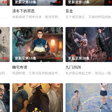
8.0
更新至第18集
4.0
更新至第12集
9.
凛冬下的罪恶
盲盒
女奚圆（姜贞羽 饰）因意外踏入玄机界，继而卷入虎云国内乱的漩涡，身陷重
轻人，在沿海小城南安相遇相知，他们决心各展所长创办旅行社。他们以当地的特
本剧讲述了90年代末，怒河市刑侦支队在无普及监控、无DNA鉴定
五个相互独立，又彼此呼应的故
8.0
更新至第15集
9.0
更新至第18集
2.
幽宅奇谭
九门2026
与烈云峥之间曲折动人的情感，以及他们在复杂局势中坚守初心、勇敢面对困难
民国时期，江淮与迅哥组成说书班子，偶遇“白天人住屋，晚上鬼占房”
长沙风云再起之时，张启山（陈伟