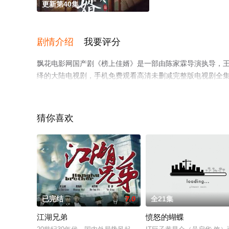
更新第40集
剧情介绍
我要评分
飘花电影网国产剧《榜上佳婿》是一部由陈家霖导演执导，王子奇
绎的大陆电视剧，手机免费观看高清未删减完整版电视剧全
了解。
猜你喜欢
。
已完结
7.0
全21集
江湖兄弟
愤怒的蝴蝶