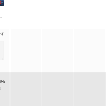
0
面口
天阴谋。这纸人身上，竟贴着父亲消失前
帅许又安与昆曲名伶荣筱楠推向不死不休的对立绝境。而他们不知，对方正是自
白长大以后，林知夏忽然对他说：“江逾白，我喜欢你，哲学和生物学意义上的
影评
爬虫
看