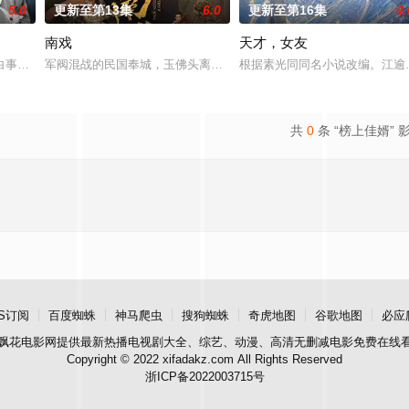
5.0
更新至第13集
6.0
更新至第16集
4.
南戏
天才，女友
进士科三元及第入翰林院的奇女子。十年前的她被他从死人堆里救出来，蓬头垢
白事馆，本想低调扎纸维生，却因一具流血的新娘纸人卷入了一场跨越十年的惊
军阀混战的民国奉城，玉佛头离奇失窃，戏班主横尸戏台，将冷血少
根据素光同同名小说改编。江逾
共
0
条 “榜上佳婿” 
S订阅
百度蜘蛛
神马爬虫
搜狗蜘蛛
奇虎地图
谷歌地图
必应
飘花电影网
提供最新热播电视剧大全、综艺、动漫、高清无删减电影免费在线
Copyright © 2022 xifadakz.com All Rights Reserved
浙ICP备2022003715号