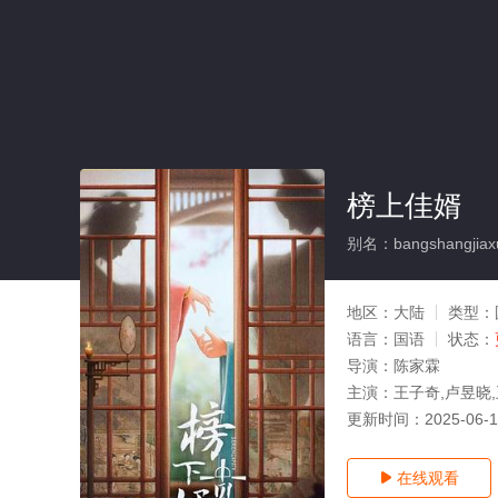
榜上佳婿
别名：bangshangjiax
地区：
大陆
类型：
语言：
国语
状态：
导演：
陈家霖
主演：
王子奇,卢昱晓,
更新时间：
2025-06-
在线观看
