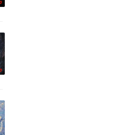
0
重
色人文与美食为引，用真诚与创意打动
技术的支持下，通过摸排、勘查等传统刑侦手段，接连破获数起重案要案的艰
事——用一场精心策划的“夏令营”完成复仇的受害者；临终前与遗憾和解的“无
0
的爱情故事。通过剧中主人公在成长的道
的阴阳宅，江淮被掳走配“阴婚”。他与女探长穆英搭档，侦破阎王娶亲、
霆 饰）与吴老狗（曾舜晞 饰）强强联手，携手霍仙姑（陈瑶 饰）与九门诸人