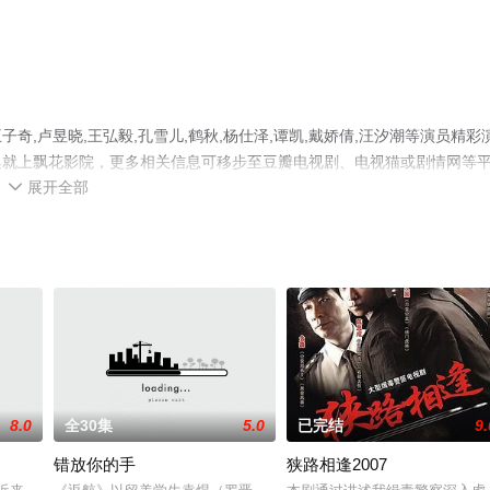
,卢昱晓,王弘毅,孔雪儿,鹤秋,杨仕泽,谭凯,戴娇倩,汪汐潮等演员精彩
集就上飘花影院，更多相关信息可移步至豆瓣电视剧、电视猫或剧情网等
展开全部

8.0
全30集
5.0
已完结
9.
错放你的手
狭路相逢2007