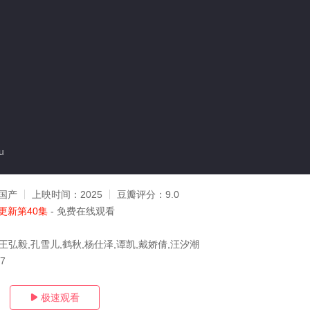
u
国产
上映时间：
2025
豆瓣评分：
9.0
更新第40集
- 免费在线观看
王弘毅,孔雪儿,鹤秋,杨仕泽,谭凯,戴娇倩,汪汐潮
17
极速观看
