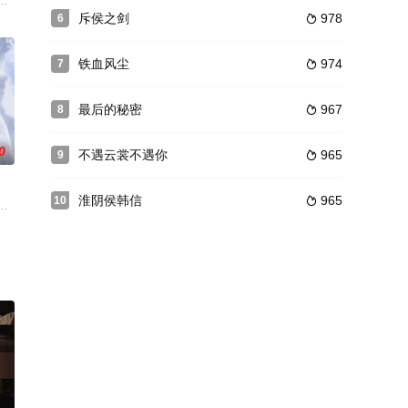
人要绑架他，逃跑途中结识了纪子（韩
，得到前女友刘倩蓉（聂鑫饰）的表姐艾珊（童蕾饰）帮助，进入SVT公司
穴、将贩毒分子一网打尽的故事，展示了我国禁毒战场上波澜壮阔的场面，塑
斥侯之剑
978
6

铁血风尘
974
7

最后的秘密
967
8

0
不遇云裳不遇你
965
9

淮阴侯韩信
965
10

人
厂长王友谊和摊主沈凤妹时，和王友谊被沈凤妹失手推向卡车而双双身亡。沈凤
献祭之人纪九与自己未尽的天劫相关，将其留下以图渡劫。却不知，纪九接近