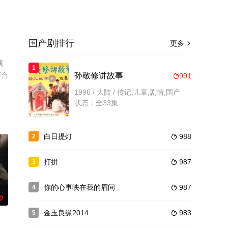
国产剧排行
更多

演
1
平台
孙敬修讲故事
991

1996 / 大陆 / 传记,儿童,剧情,国产
状态：全33集
白日提灯
988
2

打拼
987
3

你的心事映在我的眉间
987
4

0
金玉良缘2014
983
5
