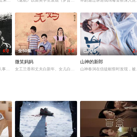
商口岸的上海滩，更成为西洋买办、贪官污吏、奸佞商贾、黑帮土匪、军阀恶霸龙
饰）近来恶运接踵而至，先是在邮轮上发现有人要抽他的骨髓，到了日本又发现有
《返航》以留美学生袁焜（罗晋饰）在美国为生存苦苦挣扎开篇，之后
本剧通过讲述我缉毒警察深入虎
6.0
全50集
3.0
已完结
2.
微笑妈妈
山神的新郎
出四个单元故事，每个故事的主题都围绕着“金钱”而展开。该剧借财神来表现
八事变，日本军国主义侵略中国东北的的过程。
女工兰香和丈夫白新年、女儿白天原本生活美满。白新年却在劝架副
山神春涧在信徒献祭时发现，被