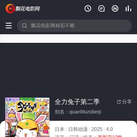






全力兔子第二季
分享

别名：quanlituzidierji
日本
日韩动漫
2025
4.0