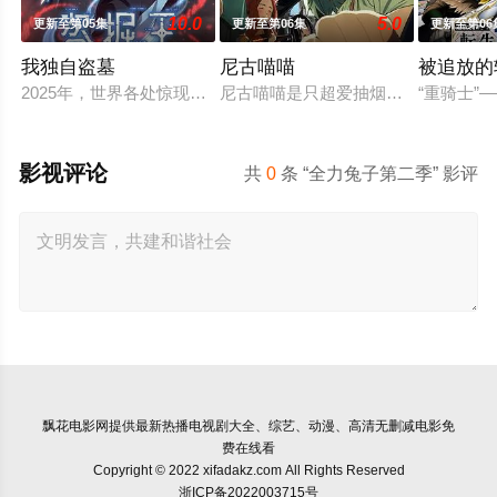
10.0
5.0
更新至第05集
更新至第06集
更新至第06
我独自盗墓
尼古喵喵
被追放的
2025年，世界各处惊现古墓，获得墓中“宝物”之人便能获得先
尼古喵喵是只超爱抽烟的废物兽人！
“重骑士
影视评论
共
0
条 “全力兔子第二季” 影评
飘花电影网
提供最新热播电视剧大全、综艺、动漫、高清无删减电影免
费在线看
Copyright © 2022 xifadakz.com All Rights Reserved
浙ICP备2022003715号