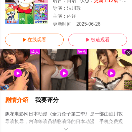
语言：
日语
状态：
更新至12集
- 免费在线观看
导演：
浊川敦
主演：
内详
更新至12集
更新时间：
2025-06-26
在线观看
极速观看


剧情介绍
我要评分
飘花电影网日本动漫《全力兔子第二季》是一部由浊川敦
导演执导，内详等演员精彩演绎的日本动漫，手机免费观
看高清未删减完整版动漫全集就上飘花影院，更多相关信
