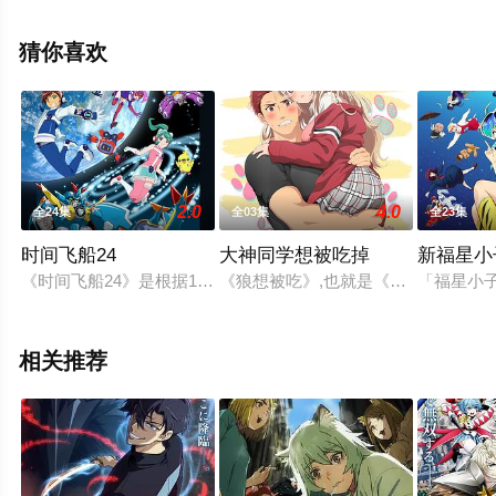
息可移步至豆瓣动漫、电视猫或剧情网等平台了解。
猜你喜欢
。
2.0
4.0
全24集
全03集
全23集
时间飞船24
大神同学想被吃掉
新福星小
《时间飞船24》是根据1975年的电视动画《时间飞船》为基础进
《狼想被吃》,也就是《大神小姐想被
「福星小子
相关推荐