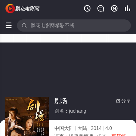






剧场
分享

别名：juchang
中国大陆
大陆
2014
4.0