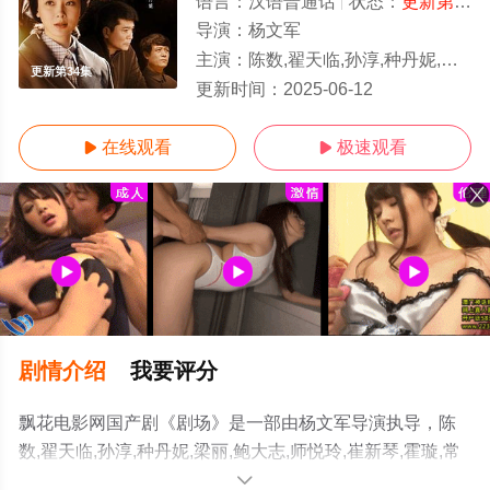
语言：
汉语普通话
状态：
更新第34集
导演：
杨文军
主演：
陈数,翟天临,孙淳,种丹妮,梁丽,鲍大志,师悦玲,崔新琴,霍璇,常汝言,李悦然,张宁益,孙
更新第34集
更新时间：
2025-06-12
在线观看
极速观看


剧情介绍
我要评分
飘花电影网国产剧《剧场》是一部由杨文军导演执导，陈
数,翟天临,孙淳,种丹妮,梁丽,鲍大志,师悦玲,崔新琴,霍璇,常
汝言,李悦然,张宁益,孙浩浩,李明震,李涓,上白,邢城,刘秀芝,
