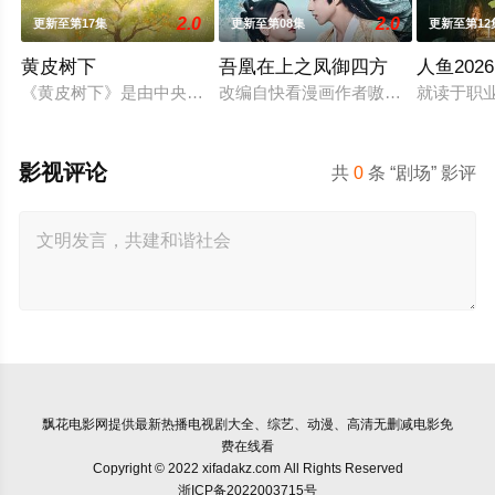
2.0
2.0
更新至第17集
更新至第08集
更新至第12
黄皮树下
吾凰在上之凤御四方
人鱼2026
《黄皮树下》是由中央广播电视总台农业农村节目中心联合中共郁
改编自快看漫画作者嗷小泽的独家连
就读于职
影视评论
共
0
条 “剧场” 影评
飘花电影网
提供最新热播电视剧大全、综艺、动漫、高清无删减电影免
费在线看
Copyright © 2022 xifadakz.com All Rights Reserved
浙ICP备2022003715号