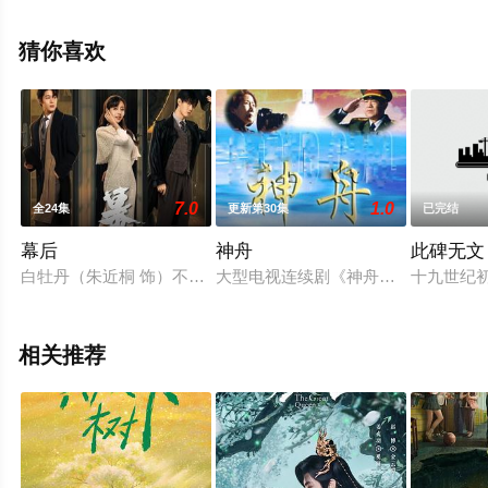
周荣,胡嘉轩,吴济如,邱浩,冯丹菊,于翔,徐艺芳,郭沫,刘乃强,
翟晓鸣,邓钢,王涵,麻骏,李德龙,鲁莽,牟芮,白鹭,孔明,胡姐,麻
猜你喜欢
雅娜等演员精彩演绎的中国大陆电视剧，手机免费观看高
清未删减完整版电视剧全集就上飘花影院，更多相关信息
可移步至豆瓣电视剧、电视猫或剧情网等平台了解。
7.0
1.0
全24集
更新第30集
已完结
。
幕后
神舟
此碑无文
白牡丹（朱近桐 饰）不受感情的左右，决心要找出父亲的死因。
大型电视连续剧《神舟》，主要讲述
十九世纪
相关推荐