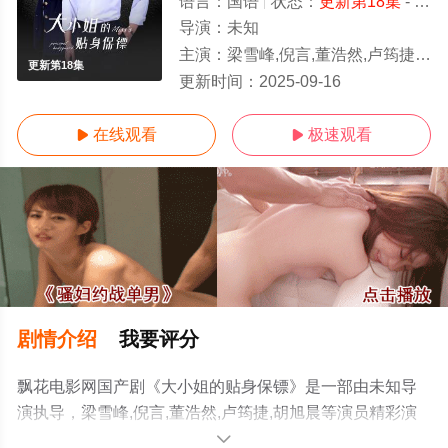
语言：
国语
状态：
更新第18集
- 免费在线观看
导演：
未知
主演：
梁雪峰,倪言,董浩然,卢筠捷,胡旭晨
更新第18集
更新时间：
2025-09-16
在线观看
极速观看


剧情介绍
我要评分
飘花电影网国产剧《大小姐的贴身保镖》是一部由未知导
演执导，梁雪峰,倪言,董浩然,卢筠捷,胡旭晨等演员精彩演
绎的大陆电视剧，手机免费观看高清未删减完整版电视剧
