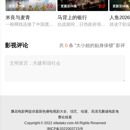
2.0
9.0
更新至13集
更新至06集
更新至08集
米良与麦青
马背上的银行
人鱼2026
一根网线连接了中国鹿鸣村和英国牛津，麦香通过视频向米良宣
抗战期间，日伪政府强行推广、使用由
就读于职
影视评论
共
0
条 “大小姐的贴身保镖” 影评
飘花电影网
提供最新热播电视剧大全、综艺、动漫、高清无删减电影免
费在线看
Copyright © 2022 xifadakz.com All Rights Reserved
浙ICP备2022003715号