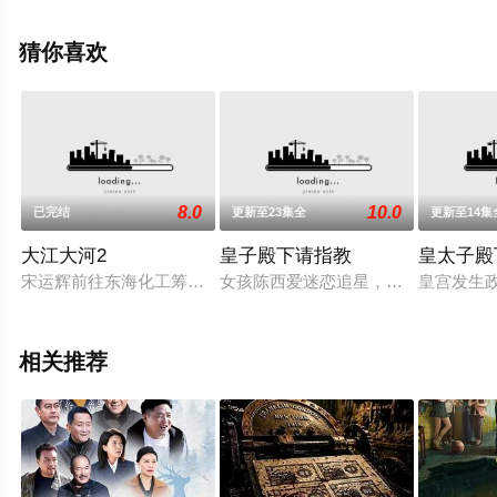
全集就上飘花影院，更多相关信息可移步至豆瓣电视剧、
电视猫或剧情网等平台了解。
猜你喜欢
。
8.0
10.0
已完结
更新至23集全
更新至14集
大江大河2
皇子殿下请指教
皇太子殿
宋运辉前往东海化工筹备处报到，成为东海化工领导班子里最年
女孩陈西爱迷恋追星，一场事故之后
皇宫发生
相关推荐