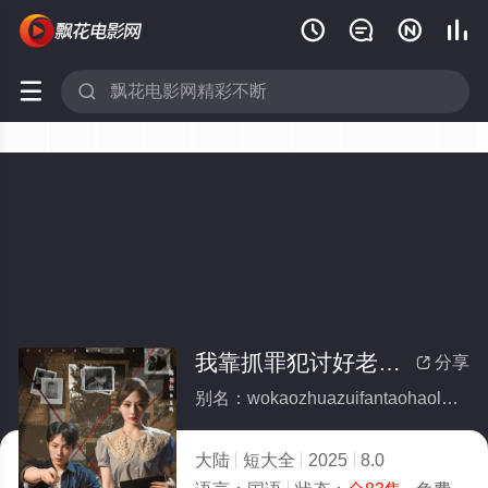






我靠抓罪犯讨好老丈人(全集)
分享

别名：wokaozhuazuifantaohaolaozhangren
大陆
短大全
2025
8.0