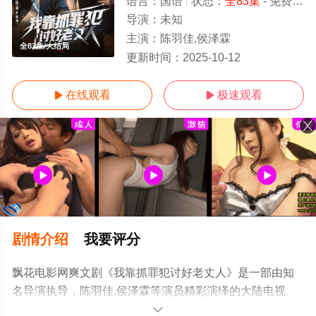
语言：
国语
状态：
全83集
- 免费在线观看
导演：
未知
主演：
陈羽佳,侯泽霖
全83集/大结局
更新时间：
2025-10-12
在线观看
极速观看


剧情介绍
我要评分
飘花电影网爽文剧《我靠抓罪犯讨好老丈人》是一部由知
名导演执导，陈羽佳,侯泽霖等演员精彩演绎的大陆电视
剧，大结局剧情已揭晓（全83集），手机免费观看高清未
