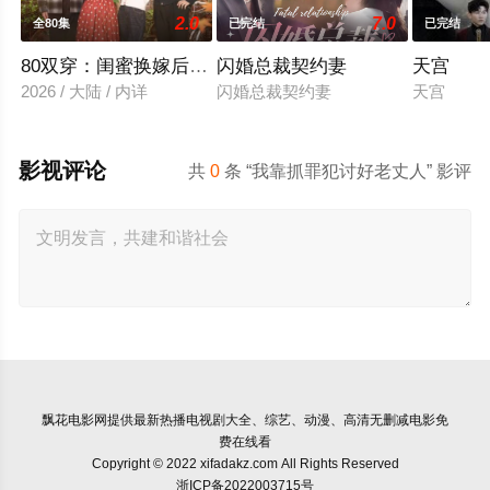
2.0
7.0
全80集
已完结
已完结
80双穿：闺蜜换嫁后赢麻了
闪婚总裁契约妻
天宫
2026 / 大陆 / 内详
闪婚总裁契约妻
天宫
影视评论
共
0
条 “我靠抓罪犯讨好老丈人” 影评
飘花电影网
提供最新热播电视剧大全、综艺、动漫、高清无删减电影免
费在线看
Copyright © 2022 xifadakz.com All Rights Reserved
浙ICP备2022003715号