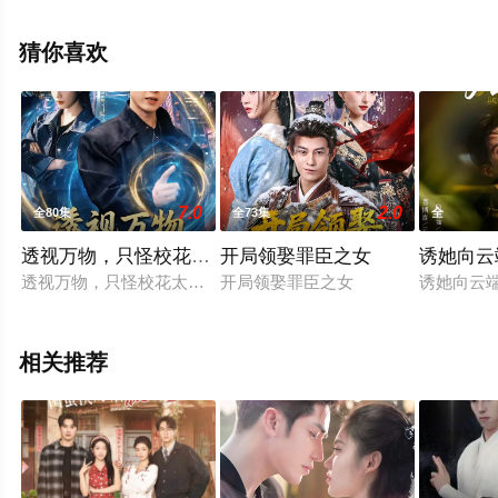
视剧全集就上飘花影院，更多相关信息可移步至豆瓣电视
剧、电视猫或剧情网等平台了解。
猜你喜欢
。
7.0
2.0
全80集
全73集
全
透视万物，只怪校花太惹眼
开局领娶罪臣之女
诱她向云
透视万物，只怪校花太惹眼
开局领娶罪臣之女
诱她向云
相关推荐