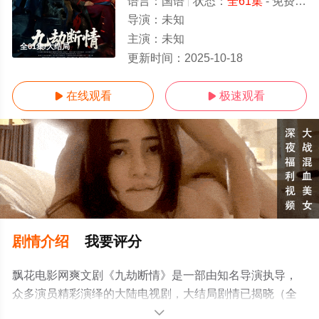
语言：
国语
状态：
全61集
- 免费在线观看
导演：
未知
主演：
未知
全61集/大结局
更新时间：
2025-10-18
在线观看
极速观看


剧情介绍
我要评分
飘花电影网爽文剧《九劫断情》是一部由知名导演执导，
众多演员精彩演绎的大陆电视剧，大结局剧情已揭晓（全
61集），手机免费观看高清未删减完整版电视剧全集就上
