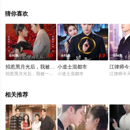
飘花影院，更多相关信息可移步至豆瓣电视剧、电视猫或
剧情网等平台了解。
猜你喜欢
。
3.0
1.0
全80集
全83集
全64集
招惹黑月光后，我被一味偏纵
小道士混都市
江律师今
招惹黑月光后，我被一味偏纵
小道士混都市
江律师今
相关推荐