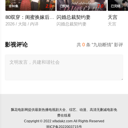
2.0
7.0
全80集
已完结
已完结
80双穿：闺蜜换嫁后赢麻了
闪婚总裁契约妻
天宫
2026 / 大陆 / 内详
闪婚总裁契约妻
天宫
影视评论
共
0
条 “九劫断情” 影评
飘花电影网
提供最新热播电视剧大全、综艺、动漫、高清无删减电影免
费在线看
Copyright © 2022 xifadakz.com All Rights Reserved
浙ICP备2022003715号