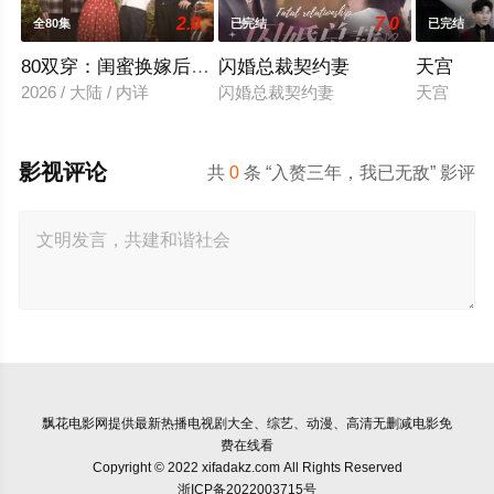
2.0
7.0
全80集
已完结
已完结
80双穿：闺蜜换嫁后赢麻了
闪婚总裁契约妻
天宫
2026 / 大陆 / 内详
闪婚总裁契约妻
天宫
影视评论
共
0
条 “入赘三年，我已无敌” 影评
飘花电影网
提供最新热播电视剧大全、综艺、动漫、高清无删减电影免
费在线看
Copyright © 2022 xifadakz.com All Rights Reserved
浙ICP备2022003715号