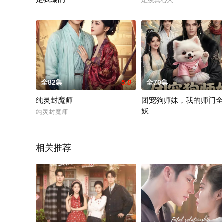
难换真心人
80科研天才重生：权威教科书是我编的
全82集
5.0
全70集
纯灵封魔师
团宠狗师妹，我的师门
妖
纯灵封魔师
团宠狗师妹，我的师门全是
相关推荐