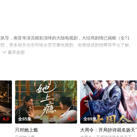
执导，南音等演员精彩演绎的大陆电视剧，大结局剧情已揭晓（全71
影院，更多相关信息可移步至豆瓣电视剧、电视猫或剧情网等平台了解。
展开全部

9.0
全85集
5.0
全89集
7.
只对她上瘾
大周令：开局抄诗就名扬天