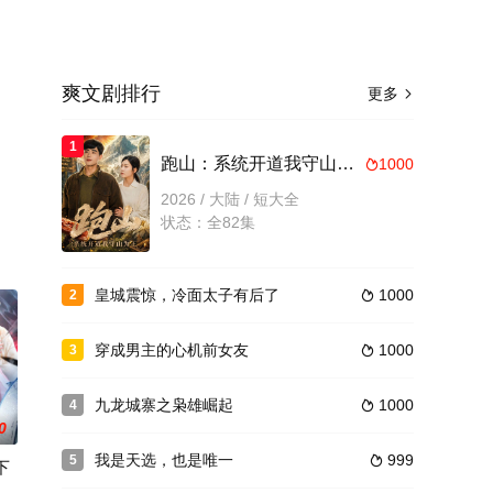
爽文剧排行
更多

1
跑山：系统开道我守山为王
1000

2026 / 大陆 / 短大全
状态：全82集
皇城震惊，冷面太子有后了
1000
2

穿成男主的心机前女友
1000
3

九龙城寨之枭雄崛起
1000
4

0
我是天选，也是唯一
999
5

下