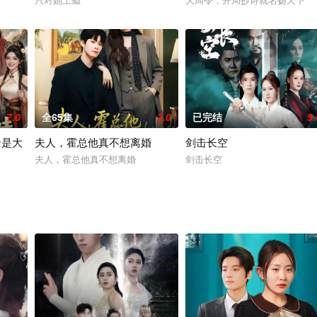
只对她上瘾
大周令：开局抄诗就名扬天下
7.0
全65集
3.0
已完结
5.
全是大
夫人，霍总他真不想离婚
剑击长空
夫人，霍总他真不想离婚
剑击长空
大妖