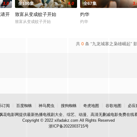
3.0
全100集
4.0
全67集
3.
裁请开
致富从变成蚊子开始
灼华
致富从变成蚊子开始
灼华
开除我
共
0
条 “九龙城寨之枭雄崛起” 
S订阅
百度蜘蛛
神马爬虫
搜狗蜘蛛
奇虎地图
谷歌地图
必应
飘花电影网
提供最新热播电视剧大全、综艺、动漫、高清无删减电影免费在线
Copyright © 2022 xifadakz.com All Rights Reserved
浙ICP备2022003715号