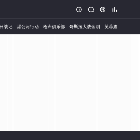




日战记
湄公河行动
枪声俱乐部
哥斯拉大战金刚
芙蓉渡