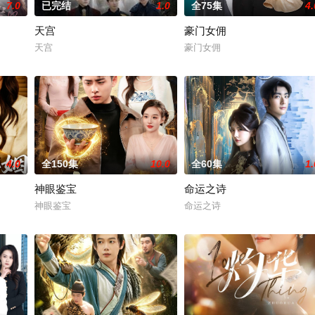
7.0
已完结
1.0
全75集
4.
天宫
豪门女佣
天宫
豪门女佣
4.0
全150集
10.0
全60集
1.
神眼鉴宝
命运之诗
神眼鉴宝
命运之诗