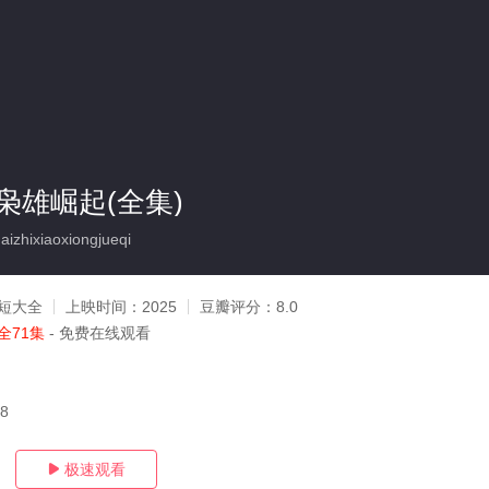
枭雄崛起(全集)
zhixiaoxiongjueqi
短大全
上映时间：
2025
豆瓣评分：
8.0
全71集
- 免费在线观看
28
极速观看
