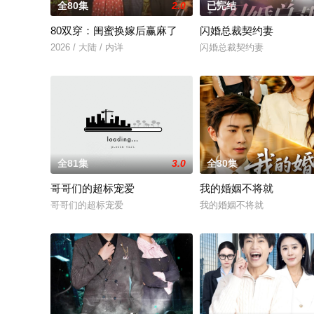
全80集
2.0
已完结
80双穿：闺蜜换嫁后赢麻了
闪婚总裁契约妻
2026 / 大陆 / 内详
闪婚总裁契约妻
全81集
3.0
全30集
哥哥们的超标宠爱
我的婚姻不将就
哥哥们的超标宠爱
我的婚姻不将就