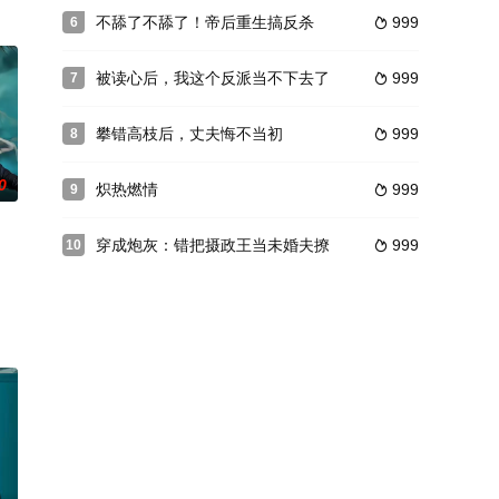
不舔了不舔了！帝后重生搞反杀
999
6

被读心后，我这个反派当不下去了
999
7

攀错高枝后，丈夫悔不当初
999
8

0
炽热燃情
999
9

穿成炮灰：错把摄政王当未婚夫撩
999
10
