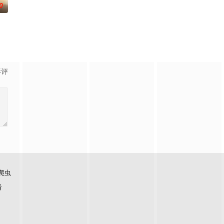
0
影评
爬虫
看