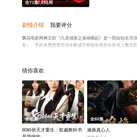
全71集/大结局
剧情介绍
我要评分
飘花电影网爽文剧《九龙城寨之枭雄崛起》是一部由知名导演
集），手机免费观看高清未删减完整版电视剧全集就上飘花
猜你喜欢
。
全50集
1.0
全60集
80科研天才重生：权威教科书
难换真心人
是我编的