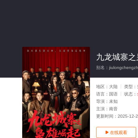
九龙城寨之
别名：jiulongchengzhai
地区：
大陆
类型：
语言：
国语
状态：
导演：
未知
主演：
南音
更新时间：
2025-12-
在线观看
