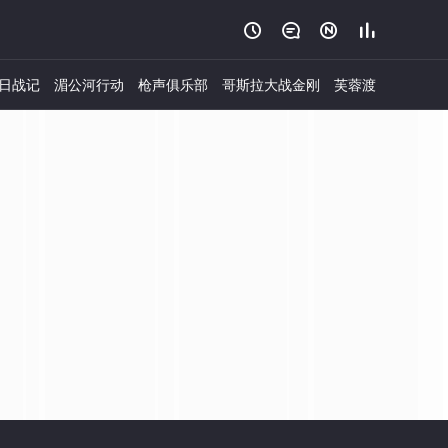




日战记
湄公河行动
枪声俱乐部
哥斯拉大战金刚
芙蓉渡