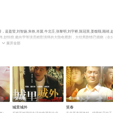
盈莹,刘智扬,朱铁,肖茵,牛北壬,张黎明,刘宇桥,陈冠英,姜馥颐,顾靖,
,贾宏伟,赵恒煊,戴向宇等演员精彩演绎的大陆电视剧，大结局剧情已揭晓（全2
展开全部
影院，更多相关信息可移步至豆瓣电视剧、电视猫或剧情网等平台了解。

1.0
全40集
10.0
全18集
10.
城里城外
笑春