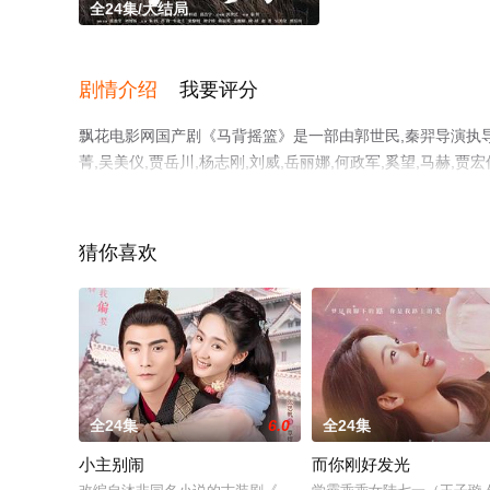
全24集/大结局
剧情介绍
我要评分
飘花电影网国产剧《马背摇篮》是一部由郭世民,秦羿导演执导，蓝
菁,吴美仪,贾岳川,杨志刚,刘威,岳丽娜,何政军,奚望,马赫
集），手机免费观看高清未删减完整版电视剧全集就上飘花
猜你喜欢
。
全24集
6.0
全24集
小主别闹
而你刚好发光