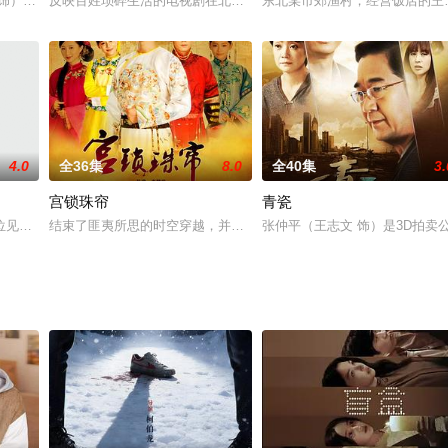
一个心机女术士与倒霉皇帝的天雷地火故事。
 饰）瞒着父母考入了南方艺术大学，没想到，文化课的学霸很快沦为了艺术院
反映百姓琐碎生活的电视剧在北京本地荧屏一直很受欢迎，从明日（1
东北某市郊渔村，经营饭店的王
4.0
全36集
8.0
全40集
3.
宫锁珠帘
青瓷
经费，都在《说的就是你3》中没什么体现。这部网剧仅仅想用生活中会发生
位见义勇为的英雄，他与美国灵勃生物制品公司(中国)总经理田友、英豪剑馆老
结束了匪夷所思的时空穿越，并且收获了亘古爱情的洛晴川（杨幂 饰
张仲平（王志文 饰）是3D拍卖