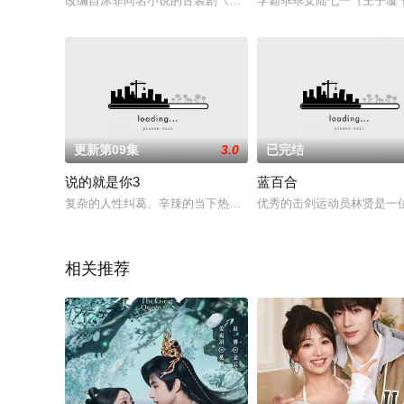
改编自沐非同名小说的古装剧《殿上欢》今日横店开机，讲述了
学霸乖乖女陆七一（王子璇
更新第09集
3.0
已完结
说的就是你3
蓝百合
复杂的人性纠葛、辛辣的当下热点、烧脑的时空变幻、巨额的影视
优秀的击剑运动员林贤是一
相关推荐