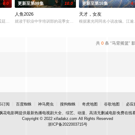
6.0
更新至第09集
10.0
更新至第16集
4.
人鱼2026
天才，女友
强强联手，携手霍仙姑（陈瑶 饰）与九门诸人共赴冒险奇局。一桩401部队
孟廷辉，大平王朝有史以来个以女子进士科三元及第入翰林院的奇女子。十年前
就读于职业中学培训部的花季女生苏琳（黄杨钿甜 饰），虽自小被父
根据素光同同名小说改编。江逾
共
0
条 “马背摇篮” 
S订阅
百度蜘蛛
神马爬虫
搜狗蜘蛛
奇虎地图
谷歌地图
必应
飘花电影网
提供最新热播电视剧大全、综艺、动漫、高清无删减电影免费在线
Copyright © 2022 xifadakz.com All Rights Reserved
浙ICP备2022003715号