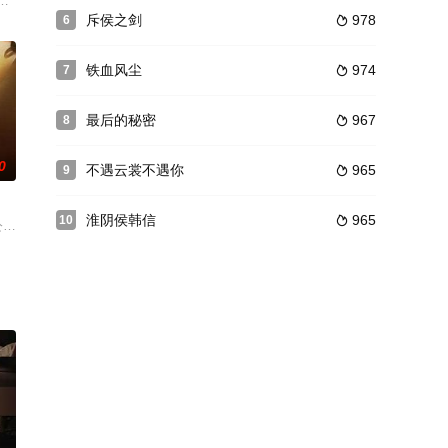
校的奇葩。性格内向不善表达的陆七一，
3日）起，又一部此类题材的40集长篇电视连续剧《城里城外》将在北京四
笑春本不想参与村长竞选，但是由于村民支持王笑春放弃经营多年的饭店，回
斥侯之剑
978
6

铁血风尘
974
7

最后的秘密
967
8

0
不遇云裳不遇你
965
9

淮阴侯韩信
965
10

的小
板张大平曾是生死契阔的朋友，退役后
）与心爱的八阿哥胤禩（冯绍峰 饰）回到现代，开始了幸福的生活，而晴川
公司老总，他派外甥徐艺（杜江 饰）带50万现金找胜利大厦开发商左达（汪俊