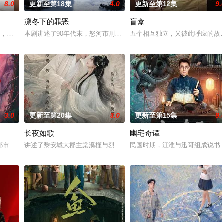
8.0
更新至第18集
4.0
更新至第12集
9.
凛冬下的罪恶
盲盒
女奚圆（姜贞羽 饰）因意外踏入玄机界，继而卷入虎云国内乱的漩涡，身陷重
轻人，在沿海小城南安相遇相知，他们决心各展所长创办旅行社。他们以当地的特
本剧讲述了90年代末，怒河市刑侦支队在无普及监控、无DNA鉴定
五个相互独立，又彼此呼应的故
3.0
更新至第20集
8.0
更新至第15集
9.
长夜如歌
幽宅奇谭
血少帅许又安与昆曲名伶荣筱楠推向不死不休的对立绝境。而他们不知，对方正
 都市 海南越酷文化传媒有限公司
讲述了黎安城大郡主棠溪槿与烈云峥之间曲折动人的情感，以及他们
民国时期，江淮与迅哥组成说书