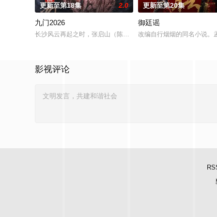
更新至第18集
2.0
更新至第20集
九门2026
御廷谣
长沙风云再起之时，张启山（陈伟霆 饰）与吴老狗（曾舜晞 饰）
改编自行烟烟的同名小说。
影视评论
RS