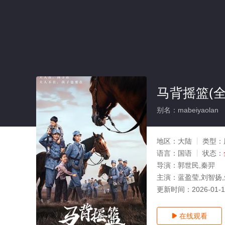
马背摇篮(全
别名：mabeiyaolan
地区：
大陆
类型：
语言：
国语
状态：
导演：
郭世民,秦羿
主演：
蓝盈莹,刘智扬,
更新时间：
2026-01-
在线观看
