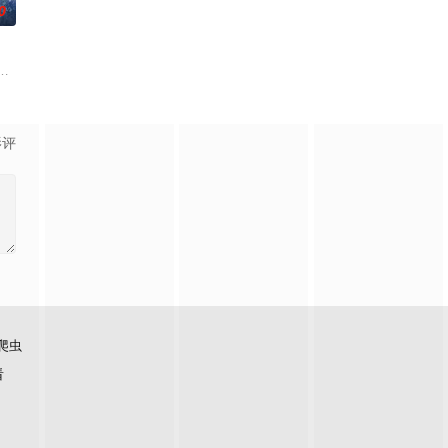
0
的她被他从死人堆里救出来，蓬头垢面口
母忽视，在艰苦环境中长大，但她始终刻苦学习，憧憬未来。为此，苏琳苦练
白长大以后，林知夏忽然对他说：“江逾白，我喜欢你，哲学和生物学意义上的
影评
爬虫
看