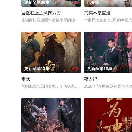
更新至第06集
2.0
已完结
吾凰在上之凤御四方
其实不是重逢
改编自快看漫画作者嗷小泽的独家连载漫画《吾凰在上》。现代少
一群怀揣各自“失意”的年
更新至第13集
6.0
更新至第16集
南戏
夜语记
军阀混战的民国奉城，玉佛头离奇失窃，戏班主横尸戏台，将冷
2025年7月网络剧备案当代