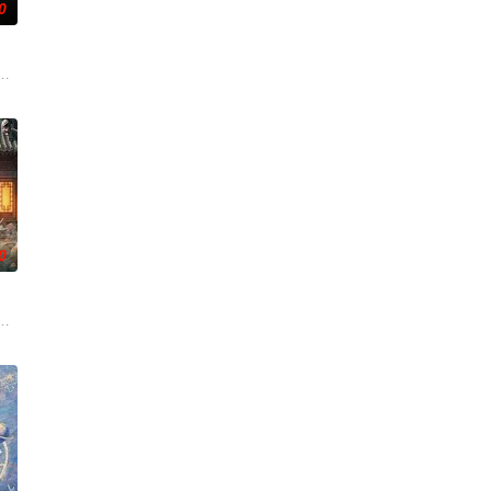
0
重
色人文与美食为引，用真诚与创意打动
技术的支持下，通过摸排、勘查等传统刑侦手段，接连破获数起重案要案的艰
事——用一场精心策划的“夏令营”完成复仇的受害者；临终前与遗憾和解的“无
0
是自
在复杂局势中坚守初心、勇敢面对困难的爱情故事。通过剧中主人公在成长的道
班子，偶遇“白天人住屋，晚上鬼占房”的阴阳宅，江淮被掳走配“阴婚”。他与