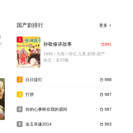
国产剧排行
更多

赵
1
4
孙敬修讲故事
991

1996 / 大陆 / 传记,儿童,剧情,国产
状态：全33集
白日提灯
988
2

打拼
987
3

你的心事映在我的眉间
987
4

0
金玉良缘2014
983
5
