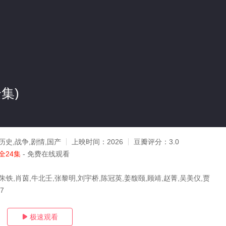
集)
历史,战争,剧情,国产
上映时间：
2026
豆瓣评分：
3.0
全24集
- 免费在线观看
朱铁,肖茵,牛北壬,张黎明,刘宇桥,陈冠英,姜馥颐,顾靖,赵菁,吴美仪,贾
17
极速观看
