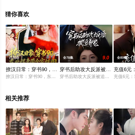
删减完整版电视剧全集就上飘花影院，更多相关信息可移
步至豆瓣电视剧、电视猫或剧情网等平台了解。
猜你喜欢
。
3.0
9.0
已完结
全70集
全80集
撩汉日常：穿书90，东北悍妻带全家炫肉
穿书后助攻大反派被追着宠
充值6元
撩汉日常：穿书90，东北悍妻带全家炫肉
穿书后助攻大反派被追着宠
充值6元
相关推荐