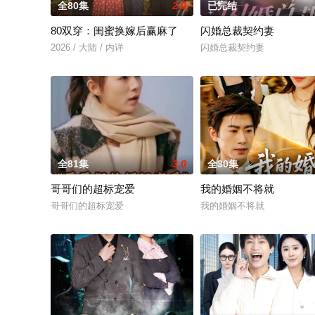
全80集
2.0
已完结
80双穿：闺蜜换嫁后赢麻了
闪婚总裁契约妻
2026 / 大陆 / 内详
闪婚总裁契约妻
全81集
3.0
全30集
哥哥们的超标宠爱
我的婚姻不将就
哥哥们的超标宠爱
我的婚姻不将就