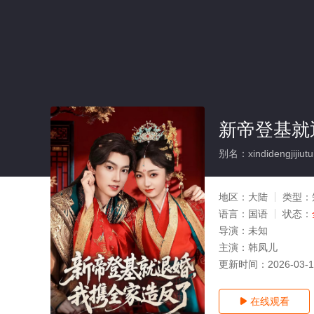
新帝登基就
别名：xindidengjijiutu
地区：
大陆
类型：
语言：
国语
状态：
导演：
未知
主演：
韩凤儿
更新时间：
2026-03-
在线观看
