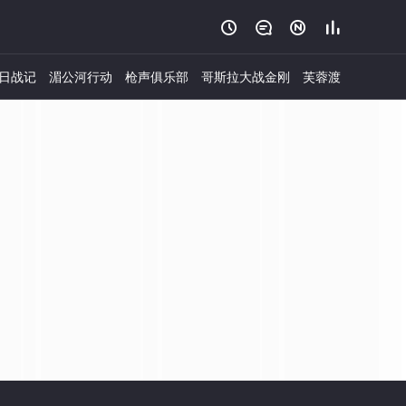




日战记
湄公河行动
枪声俱乐部
哥斯拉大战金刚
芙蓉渡