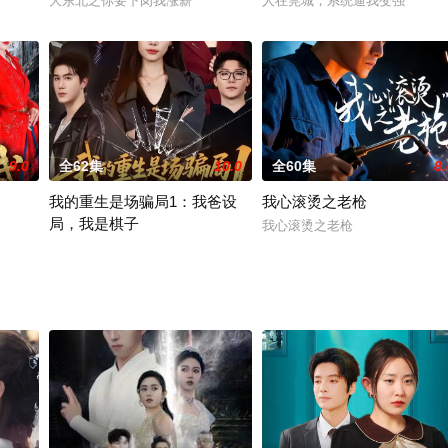
大东北之你要下岗我涨薪
人在莞城，系统逼我变强
9.0
全62集
10.0
全60集
8.
我的重生是场骗局1：我爸设
我心滚烫之老枪
局，我是棋子
我心滚烫之老枪
我的重生是场骗局1：我爸设局，我是棋子