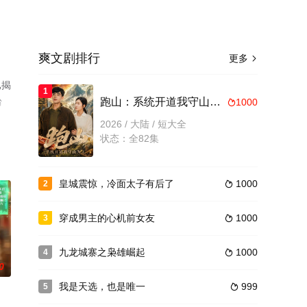
爽文剧排行
更多

已揭
1
台
跑山：系统开道我守山为王
1000

2026 / 大陆 / 短大全
状态：全82集
皇城震惊，冷面太子有后了
1000
2

穿成男主的心机前女友
1000
3

九龙城寨之枭雄崛起
1000
4

0
我是天选，也是唯一
999
5
