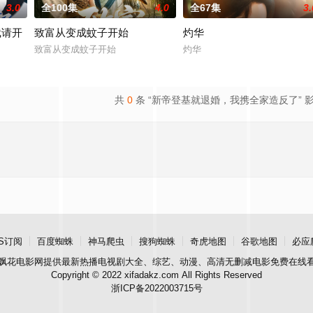
3.0
全100集
4.0
全67集
3.
裁请开
致富从变成蚊子开始
灼华
致富从变成蚊子开始
灼华
开除我
共
0
条 “新帝登基就退婚，我携全家造反了” 
S订阅
百度蜘蛛
神马爬虫
搜狗蜘蛛
奇虎地图
谷歌地图
必应
飘花电影网
提供最新热播电视剧大全、综艺、动漫、高清无删减电影免费在线
Copyright © 2022 xifadakz.com All Rights Reserved
浙ICP备2022003715号