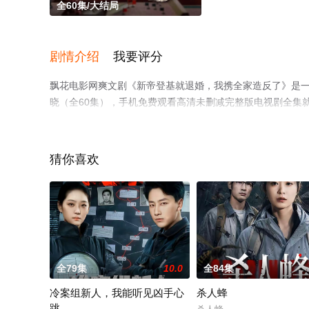
全60集/大结局
剧情介绍
我要评分
飘花电影网爽文剧《新帝登基就退婚，我携全家造反了》是
晓（全60集），手机免费观看高清未删减完整版电视剧全集
了解。
猜你喜欢
。
全79集
10.0
全84集
冷案组新人，我能听见凶手心
杀人蜂
跳