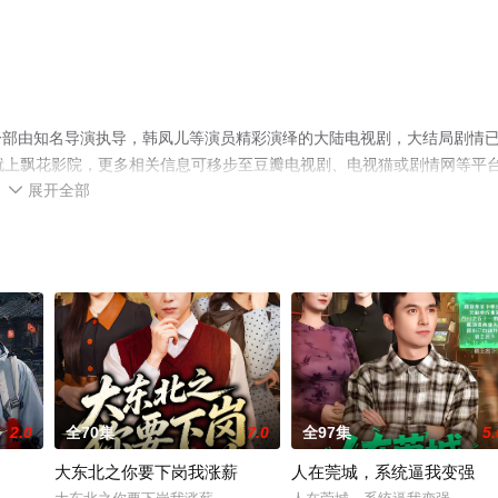
一部由知名导演执导，韩凤儿等演员精彩演绎的大陆电视剧，大结局剧情
就上飘花影院，更多相关信息可移步至豆瓣电视剧、电视猫或剧情网等平
展开全部

2.0
全70集
7.0
全97集
5.
大东北之你要下岗我涨薪
人在莞城，系统逼我变强