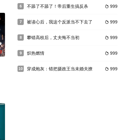
不舔了不舔了！帝后重生搞反杀
999
6

被读心后，我这个反派当不下去了
999
7

攀错高枝后，丈夫悔不当初
999
8

0
炽热燃情
999
9

穿成炮灰：错把摄政王当未婚夫撩
999
10
