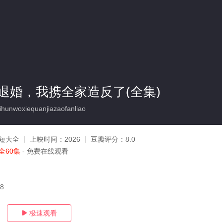
退婚，我携全家造反了(全集)
ihunwoxiequanjiazaofanliao
短大全
上映时间：
2026
豆瓣评分：
8.0
全60集
- 免费在线观看
18
极速观看
