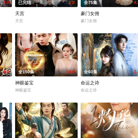
7.0
已完结
1.0
全75集
4.
天宫
豪门女佣
天宫
豪门女佣
4.0
全150集
10.0
全60集
1.
神眼鉴宝
命运之诗
神眼鉴宝
命运之诗