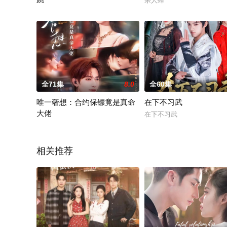
杀人蜂
冷案组新人，我能听见凶手心跳
全71集
8.0
全60集
唯一奢想：合约保镖竟是真命
在下不习武
大佬
在下不习武
唯一奢想：合约保镖竟是真命大佬
相关推荐