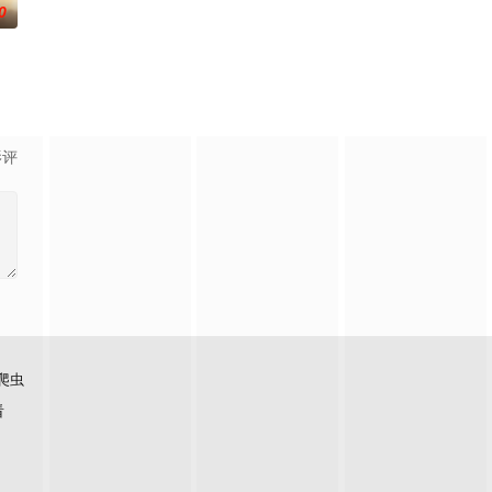
0
影评
爬虫
看