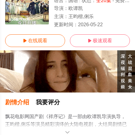
语言：
国语
状态：
全20集
- 免费在线观看
导演：
欧谭凯
主演：
王昀楷,俐乐
全20集/大结局
更新时间：
2026-05-22
在线观看
极速观看


剧情介绍
我要评分
飘花电影网国产剧《祥序记》是一部由欧谭凯导演执导，
王昀楷,俐乐等演员精彩演绎的大陆电视剧，大结局剧情已
揭晓（全20集），手机免费观看高清未删减完整版电视剧
