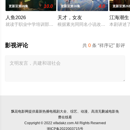
10.0
4.0
更新至第09集
更新至第16集
更新至第26
人鱼2026
天才，女友
江海潮生
就读于职业中学培训部的花季女生苏琳（黄杨钿甜 饰），虽自
根据素光同同名小说改编。江逾白长大
本剧讲述
影视评论
共
0
条 “祥序记” 影评
飘花电影网
提供最新热播电视剧大全、综艺、动漫、高清无删减电影免
费在线看
Copyright © 2022 xifadakz.com All Rights Reserved
浙ICP备2022003715号