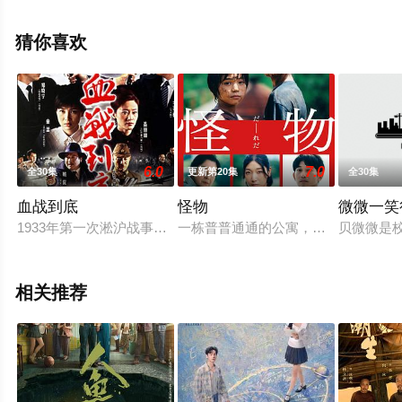
全集就上飘花影院，更多相关信息可移步至豆瓣电视剧、
电视猫或剧情网等平台了解。
猜你喜欢
。
6.0
7.0
全30集
更新第20集
全30集
血战到底
怪物
微微一笑
1933年第一次淞沪战事结束之后，旅华日本浪人组织“樱花会”
一栋普普通通的公寓，住着失去了丈夫
贝微微是
相关推荐