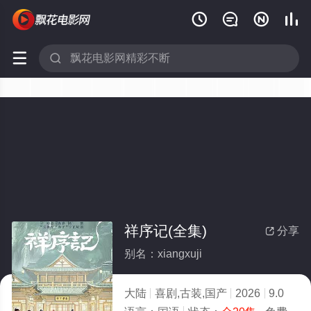






祥序记(全集)
分享

别名：xiangxuji
大陆
喜剧,古装,国产
2026
9.0