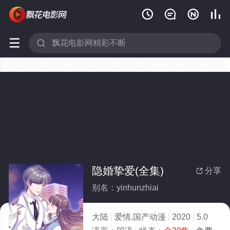






隐婚挚爱(全集)
分享

别名：yinhunzhiai
大陆
爱情,国产动漫
2020
5.0