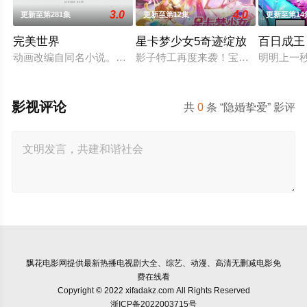
3.0
4.0
更新至第281集
更新至第12集
更新至第14
完美世界
星卡梦少女5奇迹绽放
百日成王
动画改编自同名小说。他为修道而生，为应劫而至，他身化亿万
影子特工再度来袭！宝石族精灵竟然
明明上一
影视评论
共
0
条 “隐婚挚爱” 影评
飘花电影网
提供最新热播电视剧大全、综艺、动漫、高清无删减电影免
费在线看
Copyright © 2022 xifadakz.com All Rights Reserved
浙ICP备2022003715号