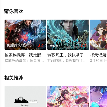
上飘花影院，更多相关信息可移步至豆瓣动漫、电视猫或
剧情网等平台了解。
猜你喜欢
。
8.0
9.0
已完结
全20集
全13集
被家族抛弃，我觉醒九亿属性点
转职阎王，我执掌了生死簿AI漫
择天记第
赵赫洲的母亲为救嚣张跋扈的长女赵馨儿，不惜在身怀六甲之际，
万族咆哮，撕裂苍穹！全面转职时代
3月30日
相关推荐