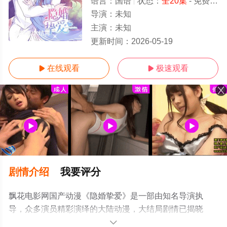
语言：
国语
状态：
全20集
- 免费在线观看
导演：
未知
主演：
未知
全20集/大结局
更新时间：
2026-05-19
在线观看
极速观看


剧情介绍
我要评分
飘花电影网国产动漫《隐婚挚爱》是一部由知名导演执
导，众多演员精彩演绎的大陆动漫，大结局剧情已揭晓
（全20集），手机免费观看高清未删减完整版动漫全集就
