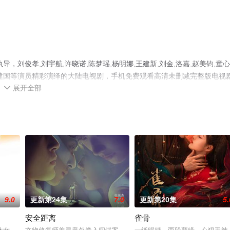
刘俊孝,刘宇航,许晓诺,陈梦瑶,杨明娜,王建新,刘金,洛嘉,赵美钧,童心
钢,曾建国等演员精彩演绎的大陆电视剧，手机免费观看高清未删减完整版电视
展开全部
视猫或剧情网等平台了解。

9.0
更新第24集
7.0
更新第20集
5.
安全距离
雀骨