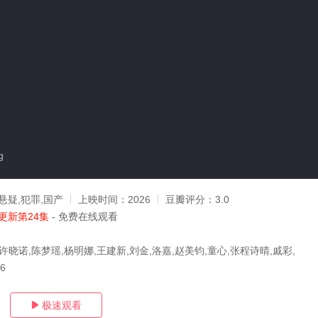
g
悬疑,犯罪,国产
上映时间：
2026
豆瓣评分：
3.0
更新第24集
- 免费在线观看
许晓诺,陈梦瑶,杨明娜,王建新,刘金,洛嘉,赵美钧,童心,张程诗晴,戚彩,
26
极速观看
