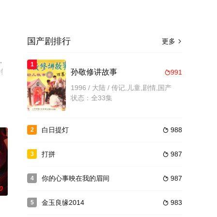
国产剧排行
更多

,
1
剧
孙敬修讲故事
991

1996 / 大陆 / 传记,儿童,剧情,国产
状态：全33集
白日提灯
988
2

打拼
987
3

你的心事映在我的眉间
987
4

0
金玉良缘2014
983
5
