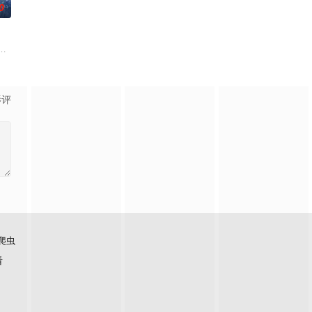
0
是自
联手，携手霍仙姑（陈瑶 饰）与九门诸人共赴冒险奇局。一桩401部队
白长大以后，林知夏忽然对他说：“江逾白，我喜欢你，哲学和生物学意义上的
影评
爬虫
看