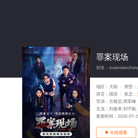
罪案现场
别名：zuianxianchan
地区：
大陆
类型：
语言：
国语
状态：
导演：
方模启,周军峰
主演：
刘俊孝,刘宇航,
更新时间：
2026-07-
在线观看
