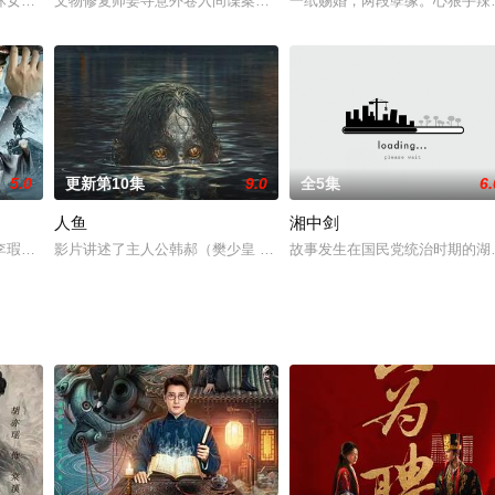
4分钟*20集，取景地为湖南省湘西土家族苗族自治州德夯大峡谷、吉首矮寨等
休女工——马大姐（蔡明 饰）的日常所见所闻，反映出一系列既引人发笑、又
文物修复师姜寻意外卷入间谍案件，成为国安干警沈殊途的调查对象，
一纸赐婚，两段孽缘。心狠手辣
5.0
更新第10集
9.0
全5集
6.
人鱼
湘中剑
李瑕魂穿南宋死囚，随北上小队深入蒙古腹地盗取军机。前有虎狼追兵，后有同
影片讲述了主人公韩郝（樊少皇 饰）为了营救意外被困秘密实验室的
故事发生在国民党统治时期的湖