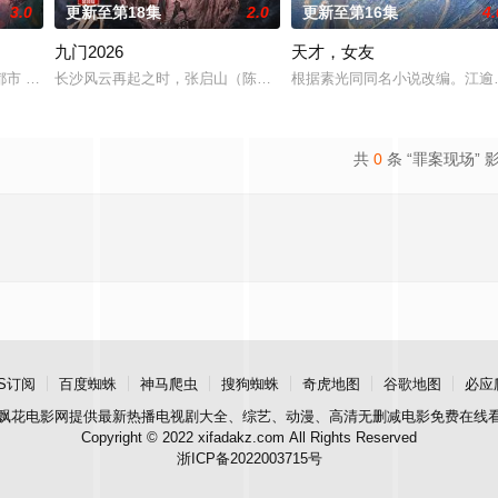
3.0
更新至第18集
2.0
更新至第16集
4.
九门2026
天才，女友
血少帅许又安与昆曲名伶荣筱楠推向不死不休的对立绝境。而他们不知，对方正
 都市 海南越酷文化传媒有限公司
长沙风云再起之时，张启山（陈伟霆 饰）与吴老狗（曾舜晞 饰）强强
根据素光同同名小说改编。江逾
共
0
条 “罪案现场” 
S订阅
百度蜘蛛
神马爬虫
搜狗蜘蛛
奇虎地图
谷歌地图
必应
飘花电影网
提供最新热播电视剧大全、综艺、动漫、高清无删减电影免费在线
Copyright © 2022 xifadakz.com All Rights Reserved
浙ICP备2022003715号