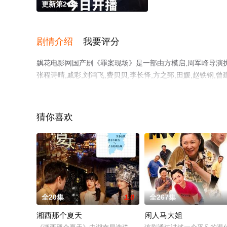
更新第24集
剧情介绍
我要评分
飘花电影网国产剧《罪案现场》是一部由方模启,周军峰导演执导，
张程诗晴,戚彩,刘鸿飞,费贝贝,李长怿,方之郅,田媛,赵铁
全集就上飘花影院，更多相关信息可移步至豆瓣电视剧、电
猜你喜欢
。
全20集
1.0
全267集
湘西那个夏天
闲人马大姐