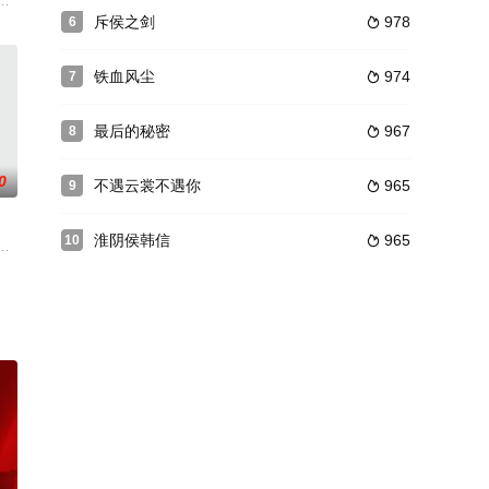
令人深思的社会现象和问题。马大姐是从
 在间谍迷局与国家使命的博弈中，两人从相互怀疑逐渐走向信任与心动，最
的铁面将军强娶财迷机关太傅千金，从契约夫妻到人生合伙人，从猜忌争斗到
斥侯之剑
978
6

铁血风尘
974
7

最后的秘密
967
8

0
不遇云裳不遇你
965
9

淮阴侯韩信
965
10

僚背叛，在人人皆可跪着求生的乱世，他
儿子，勇往直前与不明生物“人鱼”斗智斗勇，凭借着坚韧的信念和超群的智
南邵旭地区。龙叶和龙蕾是两兄妹。龙叶是地下党员，龙叶率领地下党在邵阳