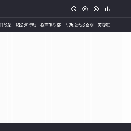




日战记
湄公河行动
枪声俱乐部
哥斯拉大战金刚
芙蓉渡