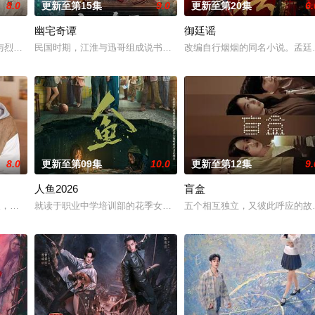
8.0
更新至第15集
9.0
更新至第20集
6.
幽宅奇谭
御廷谣
鉴定技术的支持下，通过摸排、勘查等传统刑侦手段，接连破获数起重案要案的艰
与烈云峥之间曲折动人的情感，以及他们在复杂局势中坚守初心、勇敢面对困难
民国时期，江淮与迅哥组成说书班子，偶遇“白天人住屋，晚上鬼占房”
改编自行烟烟的同名小说。孟廷
8.0
更新至第09集
10.0
更新至第12集
9.
人鱼2026
盲盒
女奚圆（姜贞羽 饰）因意外踏入玄机界，继而卷入虎云国内乱的漩涡，身陷重
轻人，在沿海小城南安相遇相知，他们决心各展所长创办旅行社。他们以当地的特
就读于职业中学培训部的花季女生苏琳（黄杨钿甜 饰），虽自小被父
五个相互独立，又彼此呼应的故