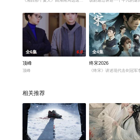
《湘西那个夏天》由湖南局选送，湖南电视台潇湘电影频道出品，
该剧通过讲述一个平凡的退
全6集
6.0
全4集
顶峰
终宋2026
顶峰
《终宋》讲述现代击剑冠军
相关推荐