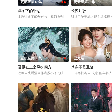
更新至第18集
4.0
更新至第20集
凛冬下的罪恶
长夜如歌
本剧讲述了90年代末，怒河市刑侦支队在无普及监控、无DNA
讲述了黎安城大郡主棠溪槿
更新至第06集
2.0
已完结
吾凰在上之凤御四方
其实不是重逢
改编自快看漫画作者嗷小泽的独家连载漫画《吾凰在上》。现代少
一群怀揣各自“失意”的年