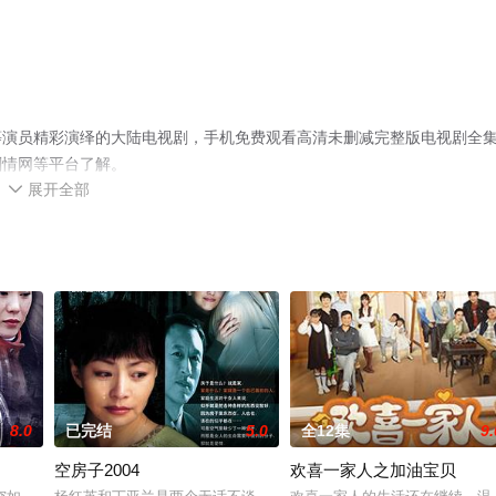
等演员精彩演绎的大陆电视剧，手机免费观看高清未删减完整版电视剧全
剧情网等平台了解。
展开全部

8.0
已完结
5.0
全12集
9.
空房子2004
欢喜一家人之加油宝贝