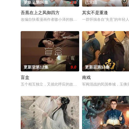
更新至第06集
2.0
已完结
吾凰在上之凤御四方
其实不是重逢
改编自快看漫画作者嗷小泽的独家连载漫画《吾凰在上》。现代少
一群怀揣各自“失意”的年
更新至第12集
9.0
更新至第13集
盲盒
南戏
五个相互独立，又彼此呼应的故事——用一场精心策划的“夏令营”
军阀混战的民国奉城，玉佛