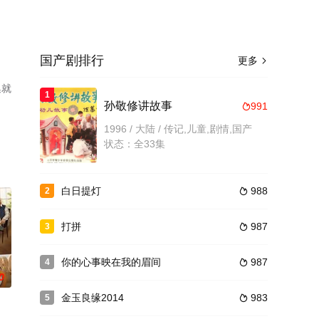
国产剧排行
更多

集就
1
孙敬修讲故事
991

1996 / 大陆 / 传记,儿童,剧情,国产
状态：全33集
白日提灯
988
2

打拼
987
3

你的心事映在我的眉间
987
4

0
金玉良缘2014
983
5
