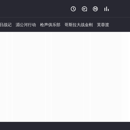




日战记
湄公河行动
枪声俱乐部
哥斯拉大战金刚
芙蓉渡