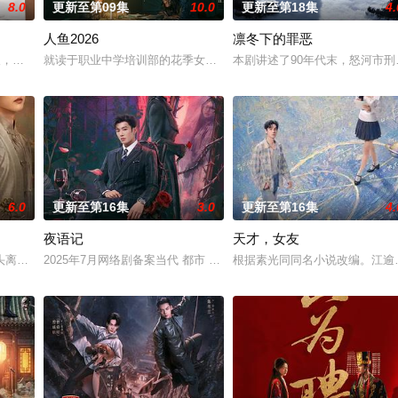
8.0
更新至第09集
10.0
更新至第18集
4.
人鱼2026
凛冬下的罪恶
女奚圆（姜贞羽 饰）因意外踏入玄机界，继而卷入虎云国内乱的漩涡，身陷重
轻人，在沿海小城南安相遇相知，他们决心各展所长创办旅行社。他们以当地的特
就读于职业中学培训部的花季女生苏琳（黄杨钿甜 饰），虽自小被父
本剧讲述了90年代末，怒河市
6.0
更新至第16集
3.0
更新至第16集
4.
夜语记
天才，女友
完成复仇的受害者；临终前与遗憾和解的“无用之人”；共享同一具躯体的人格
头离奇失窃，戏班主横尸戏台，将冷血少帅许又安与昆曲名伶荣筱楠推向不死不
2025年7月网络剧备案当代 都市 海南越酷文化传媒有限公司
根据素光同同名小说改编。江逾