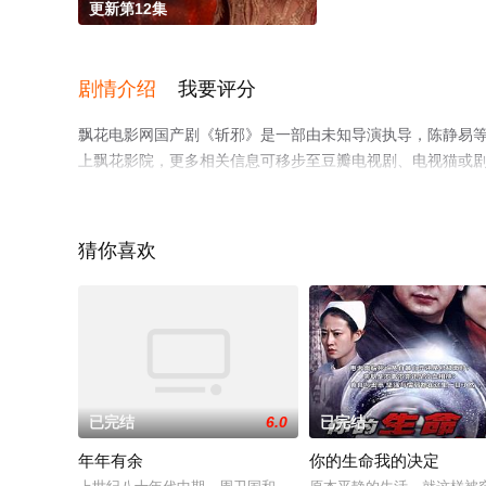
更新第12集
剧情介绍
我要评分
飘花电影网国产剧《斩邪》是一部由未知导演执导，陈静易
上飘花影院，更多相关信息可移步至豆瓣电视剧、电视猫或
猜你喜欢
。
已完结
6.0
已完结
年年有余
你的生命我的决定