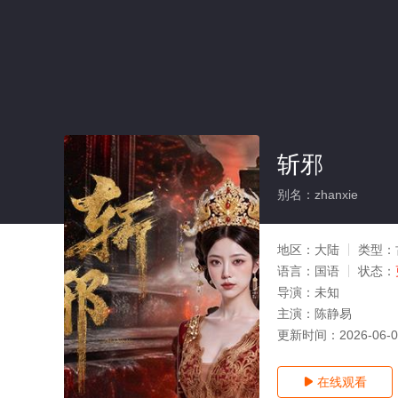
斩邪
别名：zhanxie
地区：
大陆
类型：
语言：
国语
状态：
导演：
未知
主演：
陈静易
更新时间：
2026-06-
在线观看
