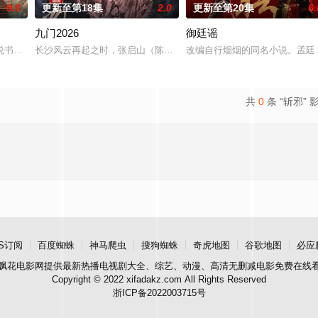
9.0
更新至第18集
2.0
更新至第20集
6.
九门2026
御廷谣
他们在复杂局势中坚守初心、勇敢面对困难的爱情故事。通过剧中主人公在成长
书班子，偶遇“白天人住屋，晚上鬼占房”的阴阳宅，江淮被掳走配“阴婚”。他
长沙风云再起之时，张启山（陈伟霆 饰）与吴老狗（曾舜晞 饰）强强
改编自行烟烟的同名小说。孟廷
共
0
条 “斩邪” 
S订阅
百度蜘蛛
神马爬虫
搜狗蜘蛛
奇虎地图
谷歌地图
必应
飘花电影网
提供最新热播电视剧大全、综艺、动漫、高清无删减电影免费在线
Copyright © 2022 xifadakz.com All Rights Reserved
浙ICP备2022003715号