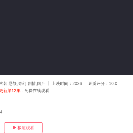
古装,悬疑,奇幻,剧情,国产
上映时间：
2026
豆瓣评分：
10.0
更新第12集
- 免费在线观看
04
极速观看
