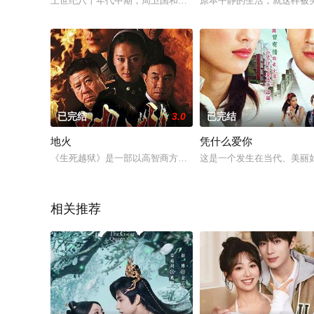
上世纪八十年代中期，周卫国和老婆冯雪梅开了个街边小餐馆，
原本平静的生活，就这样被
已完结
3.0
已完结
地火
凭什么爱你
《生死越狱》是一部以高智商方式展现越狱情节的电视剧，导演
这是一个发生在当代、美丽
相关推荐