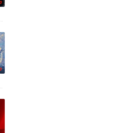
0
重
色人文与美食为引，用真诚与创意打动
母忽视，在艰苦环境中长大，但她始终刻苦学习，憧憬未来。为此，苏琳苦练
刑侦支队在无普及监控、无DNA鉴定技术的支持下，通过摸排、勘查等传统刑侦
0
休的对立绝境。而他们不知，对方正是自
白长大以后，林知夏忽然对他说：“江逾白，我喜欢你，哲学和生物学意义上的