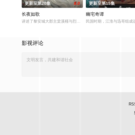
更新至第20集
8.0
更新至第15集
长夜如歌
幽宅奇谭
讲述了黎安城大郡主棠溪槿与烈云峥之间曲折动人的情感，以及
民国时期，江淮与迅哥组成说
影视评论
RS