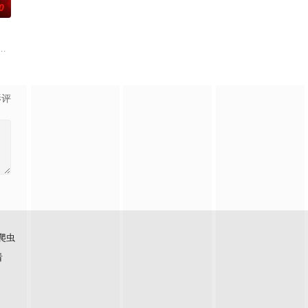
0
的道
与女探长穆英搭档，侦破阎王娶亲、
联手，携手霍仙姑（陈瑶 饰）与九门诸人共赴冒险奇局。一桩401部队
辉，大平王朝有史以来个以女子进士科三元及第入翰林院的奇女子。十年前的
影评
爬虫
看