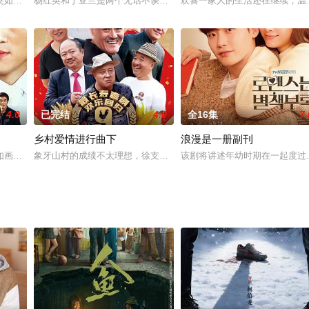
成为当年为数不多的万元户。但表面风光的周家也有不被外人所知的烦恼。周卫
突如其来的灾难所打破。因未婚妻遭人强暴，愤怒的男人张二力寻仇杀人，不得
杨红英和丁亚兰是两个无话不谈的亲密好友，杨是某国营公司工会干
欢喜一家人的生活还在继续，温
4.0
已完结
4.0
全16集
7.
乡村爱情进行曲下
浪漫是一册副刊
陈建一贯擅长军旅、谍战剧的拍摄，此次在《生死越狱》中依旧会带给观众一个
如画的海滨城市——望海市的一个精彩故事。 望海市马氏集团董事长马昊天的
象牙山村的成绩不太理想，徐支书很头疼。村民得知香秀和马忠经常
该剧将讲述年幼时期在一起度过