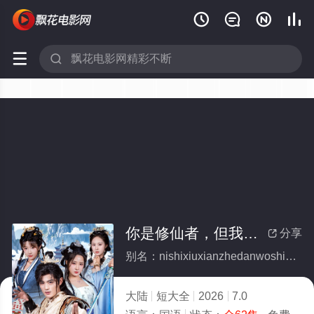






你是修仙者，但我是魔术师(全集)
分享

别名：nishixiuxianzhedanwoshimoshushi
大陆
短大全
2026
7.0