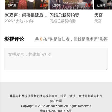
2.0
7.0
全80集
已完结
已完结
80双穿：闺蜜换嫁后赢麻了
闪婚总裁契约妻
天宫
2026 / 大陆 / 内详
闪婚总裁契约妻
天宫
影视评论
共
0
条 “你是修仙者，但我是魔术师” 影评
飘花电影网
提供最新热播电视剧大全、综艺、动漫、高清无删减电影免
费在线看
Copyright © 2022 xifadakz.com All Rights Reserved
浙ICP备2022003715号