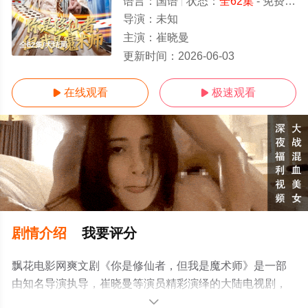
语言：
国语
状态：
全62集
- 免费在线观看
导演：
未知
主演：
崔晓曼
全62集/大结局
更新时间：
2026-06-03
在线观看
极速观看


剧情介绍
我要评分
飘花电影网爽文剧《你是修仙者，但我是魔术师》是一部
由知名导演执导，崔晓曼等演员精彩演绎的大陆电视剧，
大结局剧情已揭晓（全62集），手机免费观看高清未删减
