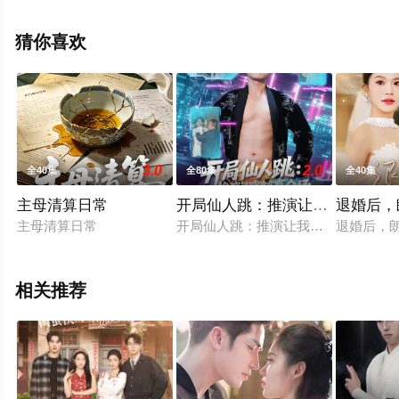
完整版电视剧全集就上飘花影院，更多相关信息可移步至
豆瓣电视剧、电视猫或剧情网等平台了解。
猜你喜欢
。
3.0
2.0
全40集
全80集
全40集
主母清算日常
开局仙人跳：推演让我躺赢全场
退婚后，
主母清算日常
开局仙人跳：推演让我躺赢全场
退婚后，
相关推荐