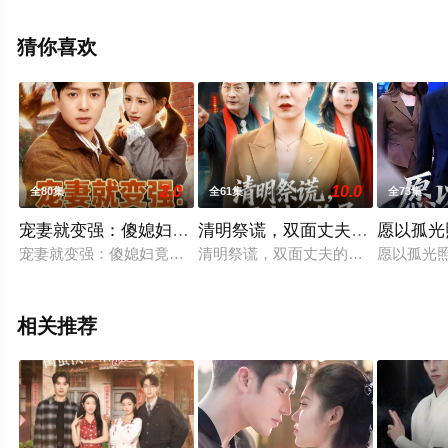
删减完整版电视剧全集就上飘花影院，更多相关信息可移
步至豆瓣电视剧、电视猫或剧情网等平台了解。
猜你喜欢
。
2.0
10.0
全80集
全61集
全73集
宠妻就变强：傻媳妇竟是绝色天仙
清明祭谎，双面丈夫的终局
愿以孤光
宠妻就变强：傻媳妇竟是绝色天仙
清明祭谎，双面丈夫的终局
愿以孤光
相关推荐