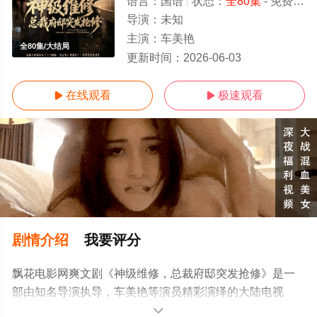
语言：
国语
状态：
全80集
- 免费在线观看
导演：
未知
主演：
车美艳
全80集/大结局
更新时间：
2026-06-03
在线观看
极速观看


剧情介绍
我要评分
飘花电影网爽文剧《神级维修，总裁府邸突发抢修》是一
部由知名导演执导，车美艳等演员精彩演绎的大陆电视
剧，大结局剧情已揭晓（全80集），手机免费观看高清未
