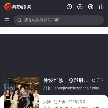






神级维修，总裁府邸突发抢修(全集)
分享

别名：shenjiweixiuzongcaifuditufaqiangxiu
大陆
短大全
2026
3.0