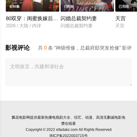
2.0
7.0
全80集
已完结
已完结
80双穿：闺蜜换嫁后赢麻了
闪婚总裁契约妻
天宫
2026 / 大陆 / 内详
闪婚总裁契约妻
天宫
影视评论
共
0
条 “神级维修，总裁府邸突发抢修” 影评
飘花电影网
提供最新热播电视剧大全、综艺、动漫、高清无删减电影免
费在线看
Copyright © 2022 xifadakz.com All Rights Reserved
浙ICP备2022003715号