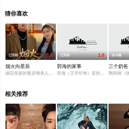
佟晨洁,屠显智等演员精彩演绎的大陆电视剧，手机免费观
看高清未删减完整版电视剧全集就上飘花影院，更多相关
猜你喜欢
信息可移步至豆瓣电视剧、电视猫或剧情网等平台了解。
。
5.0
1.0
已完结
已完结
全34集
烟火向星辰
郭海的家事
三个奶爸
烟花世家的叛逆继承人李尚与返乡创业的咖啡店主栗子，从青涩
郭海（王学圻饰）是的战斗英雄，是
陶雨桐（
相关推荐