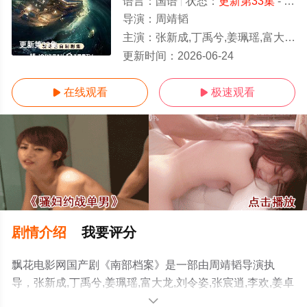
语言：
国语
状态：
更新第33集
- 免费在线观看
导演：
周靖韬
主演：
张新成,丁禹兮,姜珮瑶,富大龙,刘令姿,张宸逍,李欢,姜卓君,徐正溪,韩栋,季肖冰,徐振轩
更新第33集
更新时间：
2026-06-24
在线观看
极速观看


剧情介绍
我要评分
飘花电影网国产剧《南部档案》是一部由周靖韬导演执
导，张新成,丁禹兮,姜珮瑶,富大龙,刘令姿,张宸逍,李欢,姜卓
君,徐正溪,韩栋,季肖冰,徐振轩,程相,应灏铭,曲高位,寇振海,
