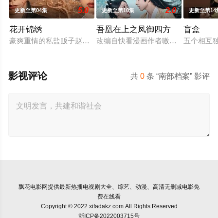
5.0
2.0
更新至第04集
更新至第10集
更新至第14
花开锦绣
吾凰在上之凤御四方
盲盒
豪爽重情的私盐贩子赵凌虽出身草莽，却心怀壮志，他结识了遭
改编自快看漫画作者嗷小泽的独家连
五个相互
影视评论
共
0
条 “南部档案” 影评
飘花电影网
提供最新热播电视剧大全、综艺、动漫、高清无删减电影免
费在线看
Copyright © 2022 xifadakz.com All Rights Reserved
浙ICP备2022003715号