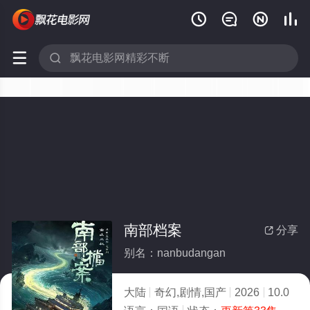






南部档案
分享

别名：nanbudangan
大陆
奇幻,剧情,国产
2026
10.0