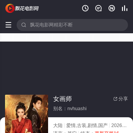






女画师
分享

别名：nvhuashi
大陆
爱情,古装,剧情,国产
2026
10.