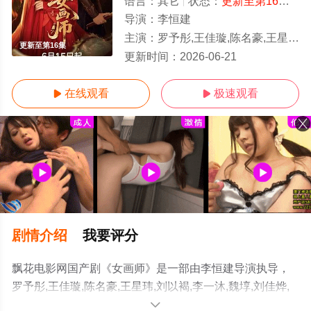
语言：
其它
状态：
更新至第16集
- 
导演：
李恒建
主演：
罗予彤,王佳璇,陈名豪,王星玮,刘以褐,李一沐,魏埻,刘佳烨,汪芦云,栾竣淏,吴锦霓,刘旺
更新至第16集
更新时间：
2026-06-21
在线观看
极速观看


剧情介绍
我要评分
飘花电影网国产剧《女画师》是一部由李恒建导演执导，
罗予彤,王佳璇,陈名豪,王星玮,刘以褐,李一沐,魏埻,刘佳烨,
汪芦云,栾竣淏,吴锦霓,刘旺豪等演员精彩演绎的大陆电视
