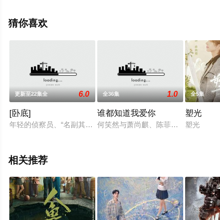
剧，手机免费观看高清未删减完整版电视剧全集就上飘花
影院，更多相关信息可移步至豆瓣电视剧、电视猫或剧情
猜你喜欢
网等平台了解。
。
6.0
1.0
更新至22集全
全36集
全5集
[卧底]
谁都知道我爱你
塑光
年轻的侦察员、“名副其实”的新一代的女特警魏次芳刚刚离开特训学
何笑然与萧尚麒、陈菲儿是学生时期
塑光
相关推荐