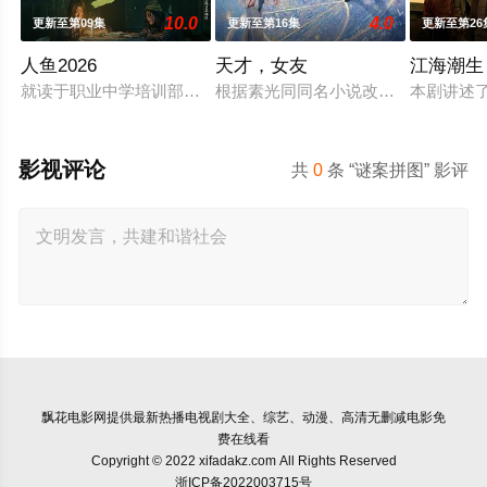
10.0
4.0
更新至第09集
更新至第16集
更新至第26
人鱼2026
天才，女友
江海潮生
就读于职业中学培训部的花季女生苏琳（黄杨钿甜 饰），虽自
根据素光同同名小说改编。江逾白长大
本剧讲述
影视评论
共
0
条 “谜案拼图” 影评
飘花电影网
提供最新热播电视剧大全、综艺、动漫、高清无删减电影免
费在线看
Copyright © 2022 xifadakz.com All Rights Reserved
浙ICP备2022003715号