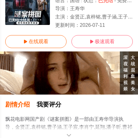
语言：
国语
状态：
已完结
- 免费在线观看
导演：
王寿华
主演：
金贤正,袁梓铭,曹子涵,王子宸,李肖宁,延翔,潘子昕,曹祁元,刘佳萌,赵刚,苏雨润,宋一,
已完结/大结局
更新时间：
2026-07-11
在线观看
极速观看


剧情介绍
我要评分
飘花电影网国产剧《谜案拼图》是一部由王寿华导演执
导，金贤正,袁梓铭,曹子涵,王子宸,李肖宁,延翔,潘子昕,曹祁
元,刘佳萌,赵刚,苏雨润,宋一,周子贺,曹娜,沈天,刘廷楷,卜文
