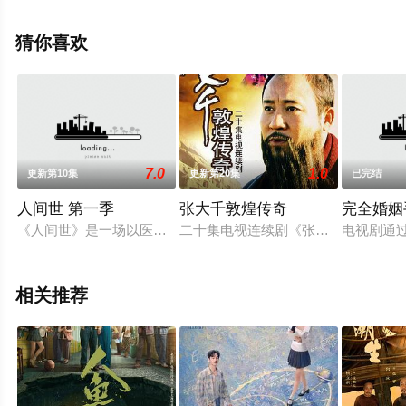
革,李泽宇等演员精彩演绎的大陆电视剧，大结局剧情已揭
晓（已完结），手机免费观看高清未删减完整版电视剧全
猜你喜欢
集就上飘花影院，更多相关信息可移步至豆瓣电视剧、电
视猫或剧情网等平台了解。
7.0
1.0
更新第10集
更新第20集
已完结
。
人间世 第一季
张大千敦煌传奇
完全婚姻
《人间世》是一场以医院为拍摄原点，聚焦医患双方面临病痛、
二十集电视连续剧《张大千敦煌传奇
电视剧通
相关推荐