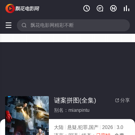






谜案拼图(全集)
分享

别名：mianpintu
大陆
悬疑,犯罪,国产
2026
3.0