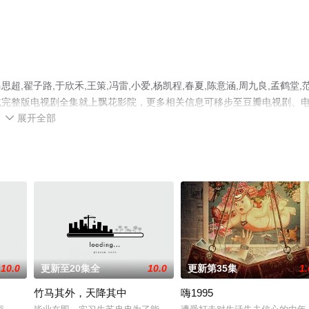
翟子路,于欣禾,王策,冯雷,小爱,杨凯程,春夏,陈意涵,周九良,孟鹤堂,
减完整版电视剧全集就上飘花影院，更多相关信息可移步至豆瓣电视剧、
展开全部

10.0
更新至20集全
10.0
更新第35集
1.
竹马其外，天降其中
嗨1995