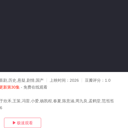
喜剧,历史,悬疑,剧情,国产
上映时间：
2026
豆瓣评分：
1.0
更新第30集
- 免费在线观看
于欣禾,王策,冯雷,小爱,杨凯程,春夏,陈意涵,周九良,孟鹤堂,范湉湉
26
极速观看
