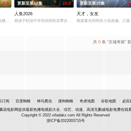
2.0
更新至第12集
10.0
更新至第18集
4.
人鱼2026
天才，女友
进士科三元及第入翰林院的奇女子。十年前的她被他从死人堆里救出来，蓬头垢
电视总台农业农村节目中心联合中共郁南县委、郁南县人民政府共同拍摄的20
就读于职业中学培训部的花季女生苏琳（黄杨钿甜 饰），虽自小被父
根据素光同同名小说改编。江逾
共
0
条 “京城奇探” 
S订阅
百度蜘蛛
神马爬虫
搜狗蜘蛛
奇虎地图
谷歌地图
必应
飘花电影网
提供最新热播电视剧大全、综艺、动漫、高清无删减电影免费在线
Copyright © 2022 xifadakz.com All Rights Reserved
浙ICP备2022003715号