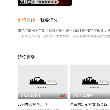
更新第30集
剧情介绍
我要评分
飘花电影网国产剧《京城奇探》是一部由郄国伟导演执导，马思超,
湉湉等演员精彩演绎的大陆电视剧，手机免费观看高清未删
猫或剧情网等平台了解。
猜你喜欢
。
更新至22集全
8.0
更新至12集全
合租办公室 第一季
总裁的定制女友 短剧版