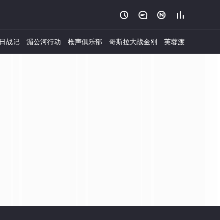




日战记
湄公河行动
枪声俱乐部
哥斯拉大战金刚
芙蓉渡