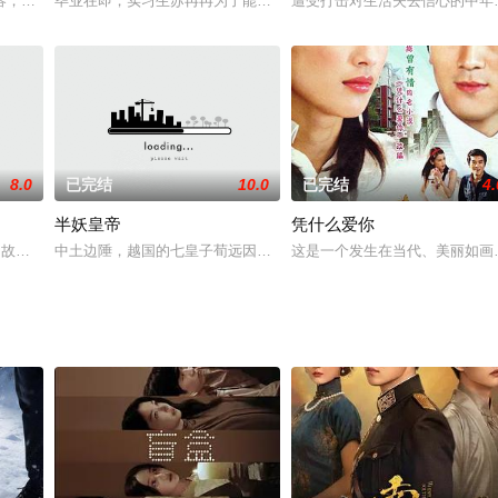
敬爱与理想。
，机缘巧合之下于惜熙被整容成了一个大美女，并有了新身份yuki。简时钧对yuk
毕业在即，实习生苏冉冉为了能够顺利告白，努力加入爱慕对象徐启
遭受打击对生活失去信心的中年男
8.0
已完结
10.0
已完结
4.
半妖皇帝
凭什么爱你
良修（艾伟 饰）的存在改变了她的命运。在年良修的公司里，伊川夏被卷入了
)的故事，真人真事改编，奚美娟在里边儿是演安雯丈夫的姐姐。安雯在里边刚刚
中土边陲，越国的七皇子荀远因被传说是老皇帝与妖女所生，从小受
这是一个发生在当代、美丽如画