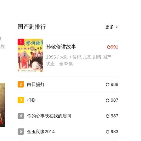
国产剧排行
更多

范
1
电视
孙敬修讲故事
991

1996 / 大陆 / 传记,儿童,剧情,国产
状态：全33集
白日提灯
988
2

打拼
987
3

你的心事映在我的眉间
987
4

0
金玉良缘2014
983
5
