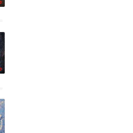
0
重
刑侦手段，接连破获数起重案要案的艰
复仇的受害者；临终前与遗憾和解的“无用之人”；共享同一具躯体的人格
奇失窃，戏班主横尸戏台，将冷血少帅许又安与昆曲名伶荣筱楠推向不死不休
0
的爱情故事。通过剧中主人公在成长的道
的阴阳宅，江淮被掳走配“阴婚”。他与女探长穆英搭档，侦破阎王娶亲、
霆 饰）与吴老狗（曾舜晞 饰）强强联手，携手霍仙姑（陈瑶 饰）与九门诸人