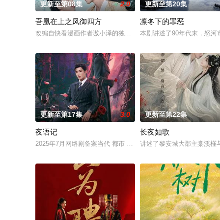
更新至第08集
2.0
更新至第20集
吾凰在上之凤御四方
凛冬下的罪恶
改编自快看漫画作者嗷小泽的独家连载漫画《吾凰在上》。现代少
本剧讲述了90年代末，怒
更新至第17集
3.0
更新至第22集
夜语记
长夜如歌
2025年7月网络剧备案当代 都市 海南越酷文化传媒有限公司
讲述了黎安城大郡主棠溪槿