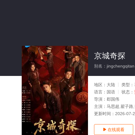
京城奇探
别名：jingchengqitan
地区：
大陆
类型：
语言：
国语
状态：
导演：
郄国伟
主演：
马思超,翟子路,
更新时间：
2026-07-
在线观看
