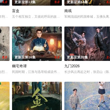
4.0
更新至第13集
9.0
更新至第14集
6.
盲盒
南戏
女奚圆（姜贞羽 饰）因意外踏入玄机界，继而卷入虎云国内乱的漩涡，身陷重
河市刑侦支队在无普及监控、无DNA鉴定技术的支持下，通过摸排、勘查等传统
五个相互独立，又彼此呼应的故事——用一场精心策划的“夏令营”完成
军阀混战的民国奉城，玉佛头离
8.0
更新至第16集
9.0
更新至第20集
2.
幽宅奇谭
九门2026
与烈云峥之间曲折动人的情感，以及他们在复杂局势中坚守初心、勇敢面对困难
民国时期，江淮与迅哥组成说书班子，偶遇“白天人住屋，晚上鬼占房”
长沙风云再起之时，张启山（陈伟