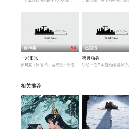
一群五湖四海来的平凡小人物，坚持梦想创造大未来，让我们致
于惜熙在一场车祸中意外毁容
全29集
8.0
已完结
一米阳光
蜜月独身
伊川夏（孙俪 饰）曾经是一个活泼可爱的女人，可是地下恋人年
讲述一位日本新娘(安雯饰
相关推荐