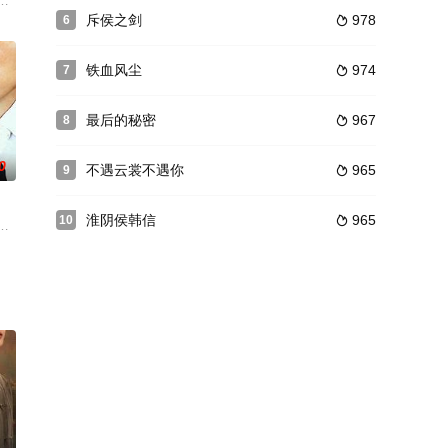
i慢慢上心，yuki却和以
恒所在的游戏公司，却在入职的第一天意外和公司的创始人——庄叙发生了冲突
子张大宝（张维伊 饰），意外回到年轻时的1995年，遇到了22岁的自己，
斥侯之剑
978
6

铁血风尘
974
7

最后的秘密
967
8

0
不遇云裳不遇你
965
9

淮阴侯韩信
965
10

阴
结婚，中国老公就出差办事远走他乡了
尽旁人冷眼，皇太子荀疆成年后谋反篡位，老皇帝为了保护最善良单纯的七皇子
的海滨城市——望海市的一个精彩故事。 望海市马氏集团董事长马昊天的儿子