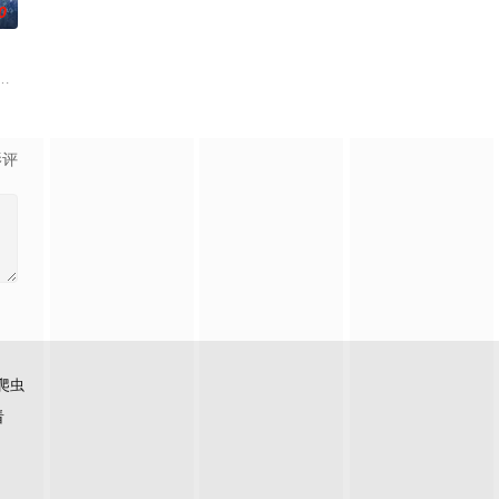
0
面口
集乡村振兴主题剧集。该剧聚焦都市青年
母忽视，在艰苦环境中长大，但她始终刻苦学习，憧憬未来。为此，苏琳苦练
白长大以后，林知夏忽然对他说：“江逾白，我喜欢你，哲学和生物学意义上的
影评
爬虫
看